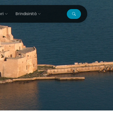
ri
Brindisinità