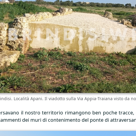
indisi. Località Apani. Il viadotto sulla Via Appia-Traiana visto da n
savano il nostro territorio rimangono ben poche tracce, del
o i frammenti dei muri di contenimento del ponte di attravers