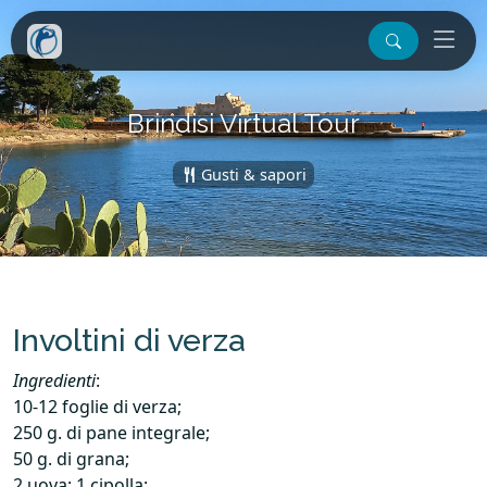
Brindisi Virtual Tour
Gusti & sapori
Involtini di verza
Ingredienti
:
10-12 foglie di verza;
250 g. di pane integrale;
50 g. di grana;
2 uova; 1 cipolla;