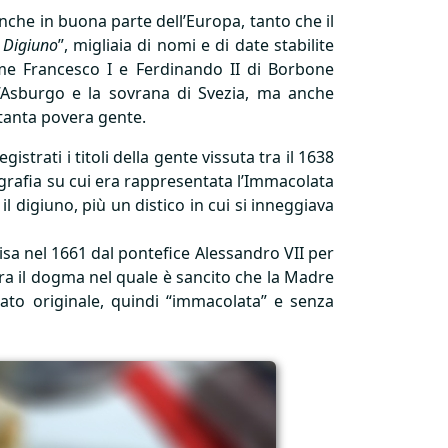
 anche in buona parte dell’Europa, tanto che il
 Digiuno
”, migliaia di nomi e di date stabilite
come Francesco I e Ferdinando II di Borbone
d’Asburgo e la sovrana di Svezia, ma anche
e tanta povera gente.
strati i titoli della gente vissuta tra il 1638
ografia su cui era rappresentata l’Immacolata
il digiuno, più un distico in cui si inneggiava
ecisa nel 1661 dal pontefice Alessandro
VII
per
lebra il dogma nel quale è sancito che la Madre
o originale, quindi “immacolata” e senza