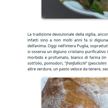
La tradizione devozionale della vigilia, anco
infatti sino a non molti anni fa si digiun
dell’anima. Oggi nell’intera Puglia, sopratt
si osserva un digiuno cristiano purificativ
morbido e profumato, bianco di farina (in r
sott’olio, pomodori, “
franfullicchi
” (pesciolin
altre verdure, un pasto veloce da tenere, se