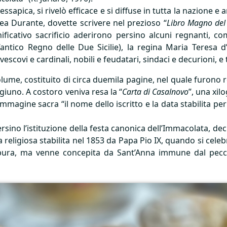
messapica, si rivelò efficace e si diffuse in tutta la nazione e
rea Durante, dovette scrivere nel prezioso “
Libro Magno del
gnificativo sacrificio aderirono persino alcuni regnanti, 
’antico Regno delle Due Sicilie), la regina Maria Teresa 
vescovi e cardinali, nobili e feudatari, sindaci e decurioni, 
ume, costituito di circa duemila pagine, nel quale furono regi
igiuno. A costoro veniva resa la “
Carta di Casalnovo
”, una xil
’immagine sacra “il nome dello iscritto e la data stabilita per 
ersino l’istituzione della festa canonica dell’Immacolata, d
ica religiosa stabilita nel 1853 da Papa Pio IX, quando si ce
ura, ma venne concepita da Sant’Anna immune dal peccat