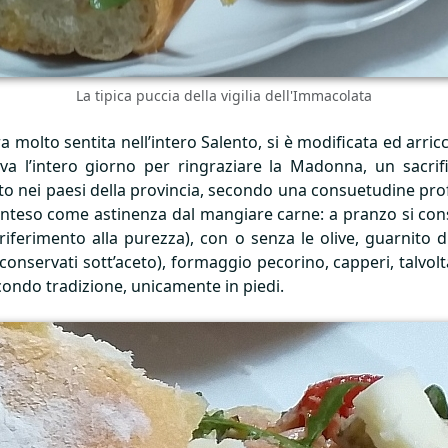
La tipica puccia della vigilia dell'Immacolata
ra molto sentita nell’intero Salento, si è modificata ed arr
ava l’intero giorno per ringraziare la Madonna, un sacri
utto nei paesi della provincia, secondo una consuetudine pr
o inteso come astinenza dal mangiare carne: a pranzo si co
iferimento alla purezza), con o senza le olive, guarnito di 
i conservati sott’aceto), formaggio pecorino, capperi, talvo
condo tradizione, unicamente in piedi.