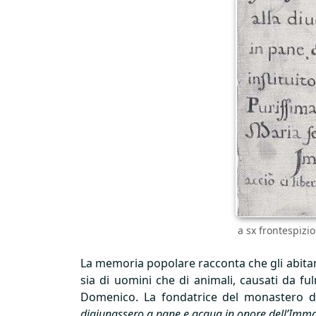
a sx frontespizi
La memoria popolare racconta che gli abitanti
sia di uomini che di animali, causati da fu
Domenico. La fondatrice del monastero de
digiunassero a pane e acqua in onore dell’Imm