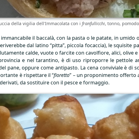
uccia della vigilia dell'Immacolata con i
franfullicchi
, tonno, pomodo
mmancabile il baccalà, con la pasta o le patate, in umido op
riverebbe dal latino “pitta”, piccola focaccia), le squisite pa
tamente calde, vuote o farcite con cavolfiore, alici, olive e a
provincia e nel tarantino, è di uso riproporre le pettole a
e del pane, oppure come antipasto. La cena conviviale è di 
ortante è rispettare il “
fioretto
” – un proponimento offerto 
 derivati, da sostituire con il pesce e formaggio.