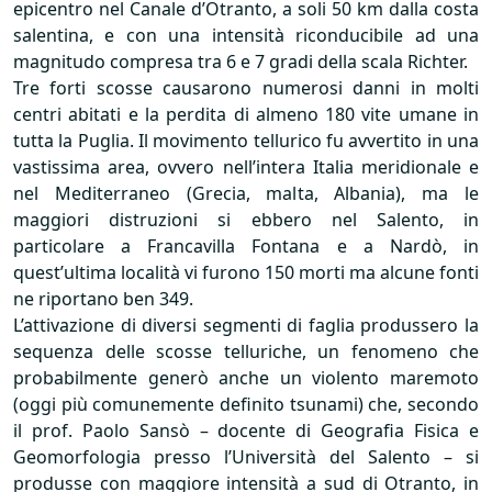
epicentro nel Canale d’Otranto, a soli 50 km dalla costa
salentina, e con una intensità riconducibile ad una
magnitudo compresa tra 6 e 7 gradi della scala Richter.
Tre forti scosse causarono numerosi danni in molti
centri abitati e la perdita di almeno 180 vite umane in
tutta la Puglia. Il movimento tellurico fu avvertito in una
vastissima area, ovvero nell’intera Italia meridionale e
nel Mediterraneo (Grecia, malta, Albania), ma le
maggiori distruzioni si ebbero nel Salento, in
particolare a Francavilla Fontana e a Nardò, in
quest’ultima località vi furono 150 morti ma alcune fonti
ne riportano ben 349.
L’attivazione di diversi segmenti di faglia produssero la
sequenza delle scosse telluriche, un fenomeno che
probabilmente generò anche un violento maremoto
(oggi più comunemente definito tsunami) che, secondo
il prof. Paolo Sansò – docente di Geografia Fisica e
Geomorfologia presso l’Università del Salento – si
produsse con maggiore intensità a sud di Otranto, in