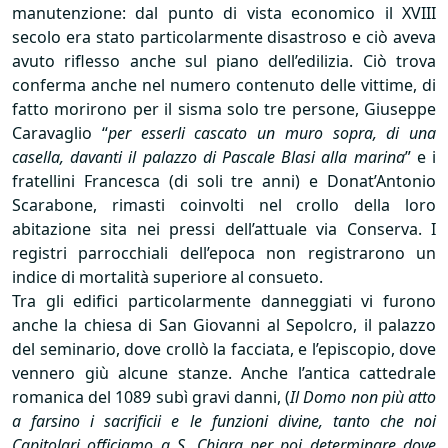
manutenzione: dal punto di vista economico il
XVIII
secolo era stato particolarmente disastroso e ciò aveva
avuto riflesso anche sul piano dell’edilizia. Ciò trova
conferma anche nel numero contenuto delle vittime, di
fatto morirono per il sisma solo tre persone, Giuseppe
Caravaglio “
per esserli cascato un muro sopra, di una
casella, davanti il palazzo di Pascale Blasi alla marina
” e i
fratellini Francesca (di soli tre anni) e Donat’Antonio
Scarabone, rimasti coinvolti nel crollo della loro
abitazione sita nei pressi dell’attuale via Conserva. I
registri parrocchiali dell’epoca non registrarono un
indice di mortalità superiore al consueto.
Tra gli edifici particolarmente danneggiati vi furono
anche la chiesa di San Giovanni al Sepolcro, il palazzo
del seminario, dove crollò la facciata, e l’episcopio, dove
vennero giù alcune stanze. Anche l’antica cattedrale
romanica del 1089 subì gravi danni, (
Il Domo non più atto
a farsino i sacrificii e le funzioni divine, tanto che noi
Capitolari officiamo a S. Chiara per poi determinare dove