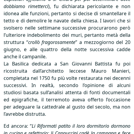
dobbiamo rimetterci
), fu dichiarata pericolante e non
idonea alle funzioni, pertanto si decise di smantellare il
tetto e di demolire le navate della chiesa. I lavori che si
svolsero nelle settimane successive procurarono però
l’ulteriore indebolimento dei muri, pertanto metà della
struttura “
crollò fragorosamente
” a mezzogiorno del 20
giugno, e alle quattro della notte successiva cadde
anche il campanile.
La Basilica dedicata a San Giovanni Battista fu poi
ricostruita dall’architetto leccese Mauro Manieri,
completata nel 1750 fu più volte restaurata nei decenni
successivi. In realtà, secondo l’opinione di alcuni
studiosi basata sull’analisi attenta di fonti documentali
ed epigrafiche, il terremoto aveva offerto l’occasione
per adeguare la cattedrale al gusto del secolo, ma non
l’avrebbe distrutta.
Ed ancora: “
Li Riformati patito il loro dormitorio dormono
in cucina e refettorio; li Cappuccini cadè la campana e fece