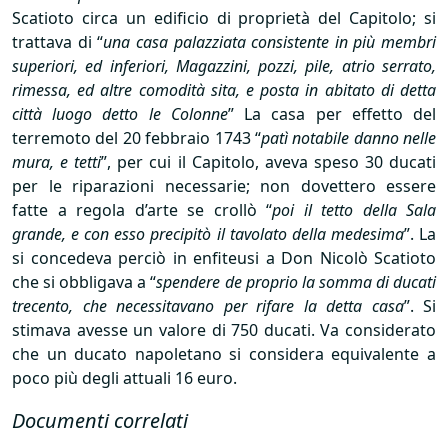
Scatioto circa un edificio di proprietà del Capitolo; si
trattava di “
una casa palazziata consistente in più membri
superiori, ed inferiori, Magazzini, pozzi, pile, atrio serrato,
rimessa, ed altre comodità sita, e posta in abitato di detta
città luogo detto le Colonne
” La casa per effetto del
terremoto del 20 febbraio 1743 “
patì notabile danno nelle
mura, e tetti
”, per cui il Capitolo, aveva speso 30 ducati
per le riparazioni necessarie; non dovettero essere
fatte a regola d’arte se crollò “
poi il tetto della Sala
grande, e con esso precipitò il tavolato della medesima
”. La
si concedeva perciò in enfiteusi a Don Nicolò Scatioto
che si obbligava a “
spendere de proprio la somma di ducati
trecento, che necessitavano per rifare la detta casa
”. Si
stimava avesse un valore di 750 ducati. Va considerato
che un ducato napoletano si considera equivalente a
poco più degli attuali 16 euro.
Documenti correlati