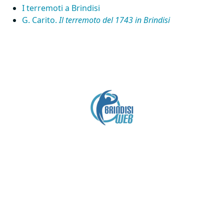
I terremoti a Brindisi
G. Carito.
Il terremoto del 1743 in Brindisi
Crediti
Copyright brindisiweb.it
- Tutti i diritti riservati
Questo sito non utilizza cookie e viene aggiornato
senza alcuna periodicità (
Disclaimer
).
Contatto:
brindisiweb@gmail.com