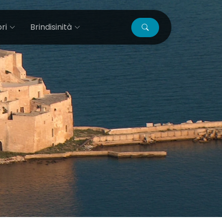
ri
Brindisinità