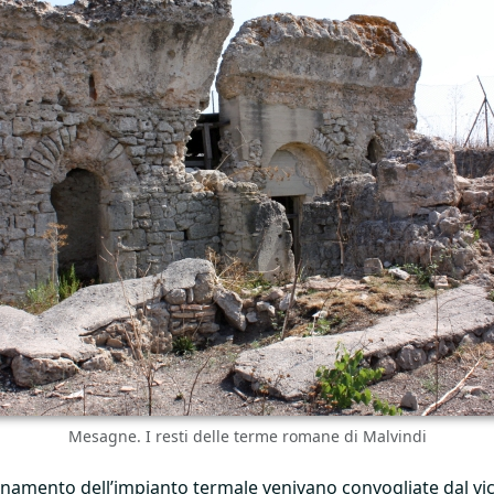
Mesagne. I resti delle terme romane di Malvindi
namento dell’impianto termale venivano convogliate dal vici