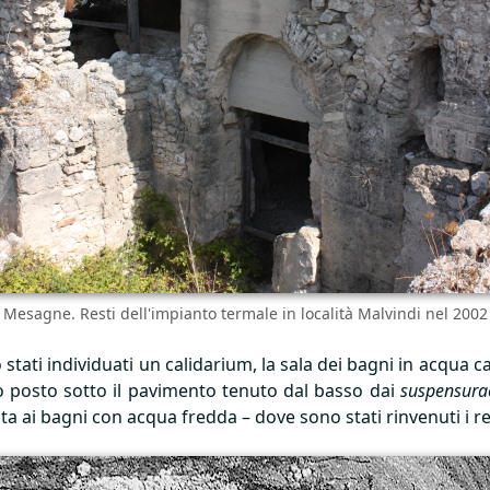
Mesagne. Resti dell'impianto termale in località Malvindi nel 2002
stati individuati un calidarium, la sala dei bagni in acqua c
to posto sotto il pavimento tenuto dal basso dai
suspensura
ita ai bagni con acqua fredda – dove sono stati rinvenuti i re