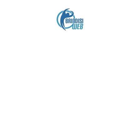
Crediti
Copyright brindisiweb.it
- Tutti i diritti riservati
Questo sito non utilizza cookie e viene aggiornato
senza alcuna periodicità (
Disclaimer
).
Contatto:
brindisiweb@gmail.com