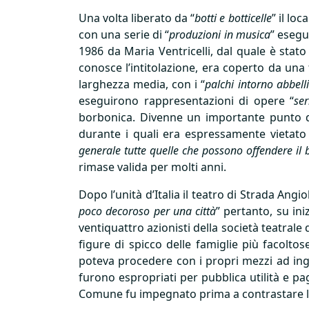
Una volta liberato da “
botti e botticelle
” il loca
con una serie di “
produzioni in musica
” esegu
1986 da Maria Ventricelli, dal quale è stato
conosce l’intitolazione, era coperto da una
larghezza media, con i “
palchi intorno abbell
eseguirono rappresentazioni di opere “
ser
borbonica. Divenne un importante punto di 
durante i quali era espressamente vietato m
generale tutte quelle che possono offendere il
rimase valida per molti anni.
Dopo l’unità d’Italia il teatro di Strada Angiol
poco decoroso per una città
” pertanto, su in
ventiquattro azionisti della società teatrale
figure di spicco delle famiglie più facoltose
poteva procedere con i propri mezzi ad ing
furono espropriati per pubblica utilità e pag
Comune fu impegnato prima a contrastare l’epi