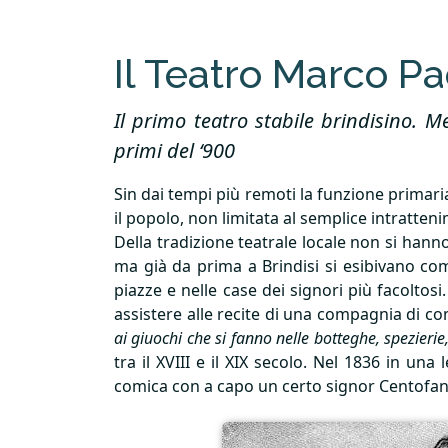
Il Teatro Marco P
Il primo teatro stabile brindisino. 
primi del ‘900
Sin dai tempi più remoti la funzione primari
il popolo, non limitata al semplice intratten
Della tradizione teatrale locale non si han
ma già da prima a Brindisi si esibivano com
piazze e nelle case dei signori più facoltos
assistere alle recite di una compagnia di com
ai giuochi che si fanno nelle botteghe, spezierie,
tra il
XVIII
e il
XIX
secolo. Nel 1836 in una l
comica con a capo un certo signor Centofant