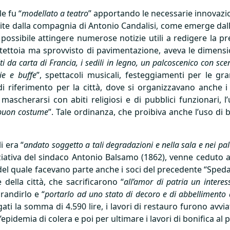
le fu “
modellato a teatro
” apportando le necessarie innovazion
ite dalla compagnia di Antonio Candalisi, come emerge dall’
 possibile attingere numerose notizie utili a redigere la pr
 tettoia ma sprovvisto di pavimentazione, aveva le dimensi
iti da carta di Francia, i sedili in legno, un palcoscenico con sc
ie e buffe
”, spettacoli musicali, festeggiamenti per le g
riferimento per la città, dove si organizzavano anche i ta
ascherarsi con abiti religiosi e di pubblici funzionari, l’
 buon costume
”. Tale ordinanza, che proibiva anche l’uso di 
i era “
andato soggetto a tali degradazioni e nella sala e nei pal
iziativa del sindaco Antonio Balsamo (1862), venne ceduto a
 del quale facevano parte anche i soci del precedente “Speda
 della città, che sacrificarono “
all’amor di patria un intere
randirlo e “
portarlo ad uno stato di decoro e di abbellimento 
ati la somma di 4.590 lire, i lavori di restauro furono avvi
demia di colera e poi per ultimare i lavori di bonifica al p