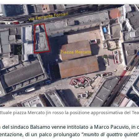
'attuale piazza Mercato (in rosso la posizione approssimativa del Tea
ta del sindaco Balsamo venne intitolato a Marco Pacuvio, in o
entazione, di un palco prolungato “
munito di quattro quinte