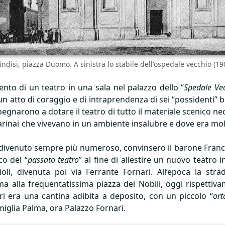
indisi, piazza Duomo. A sinistra lo stabile dell'ospedale vecchio (19
mento di un teatro in una sala nel palazzo dello “
Spedale Ve
un atto di coraggio e di intraprendenza di sei “possidenti” b
pegnarono a dotare il teatro di tutto il materiale scenico nec
marinai che vivevano in un ambiente insalubre e dove era molt
divenuto sempre più numeroso, convinsero il barone Francesc
co del “
passato teatro
” al fine di allestire un nuovo teatro 
oli, divenuta poi via Ferrante Fornari. All’epoca la st
 alla frequentatissima piazza dei Nobili, oggi rispettiva
ori era una cantina adibita a deposito, con un piccolo “
ort
miglia Palma, ora Palazzo Fornari.