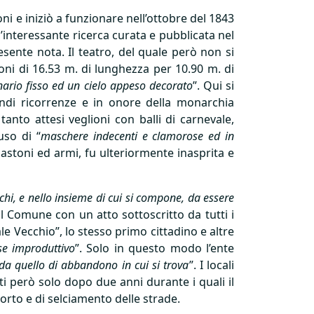
i e iniziò a funzionare nell’ottobre del 1843
interessante ricerca curata e pubblicata nel
esente nota. Il teatro, del quale però non si
oni di 16.53 m. di lunghezza per 10.90 m. di
enario fisso ed un cielo appeso decorato
”. Qui si
randi ricorrenze e in onore della monarchia
nto attesi veglioni con balli di carnevale,
uso di “
maschere indecenti e clamorose ed in
bastoni ed armi, fu ulteriormente inasprita e
chi, e nello insieme di cui si compone, da essere
l Comune con un atto sottoscritto da tutti i
le Vecchio”, lo stesso primo cittadino e altre
sse improduttivo
”. Solo in questo modo l’ente
da quello di abbandono in cui si trova
”. I locali
ati però solo dopo due anni durante i quali il
orto e di selciamento delle strade.