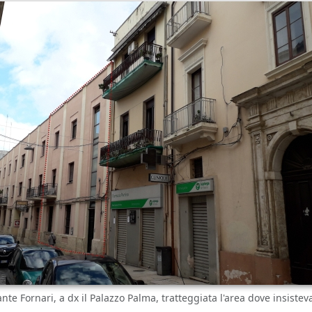
ante Fornari, a dx il Palazzo Palma, tratteggiata l'area dove insistev