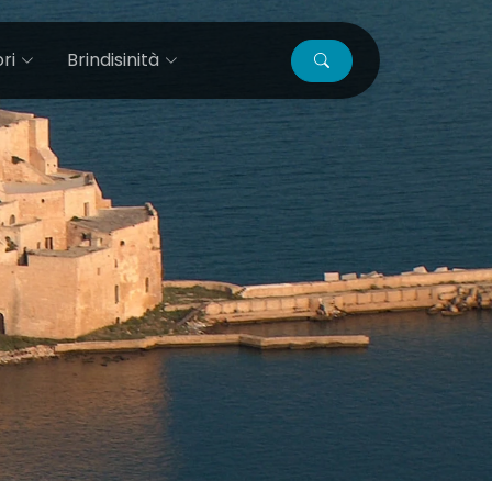
ri
Brindisinità