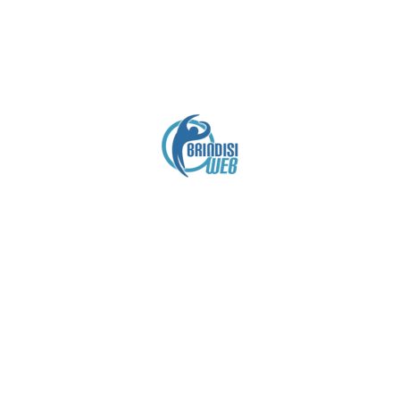
Crediti
Copyright brindisiweb.it
- Tutti i diritti riservati
Questo sito non utilizza cookie e viene aggiornato
senza alcuna periodicità (
Disclaimer
).
Contatto:
brindisiweb@gmail.com