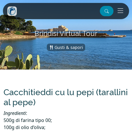
Brindisi Virtual Tour
Gusti & sapori
Cacchitieddi cu lu pepi (tarallini
al pepe)
Ingredienti
:
500g di farina tipo 00;
100g di olio d’oliva;