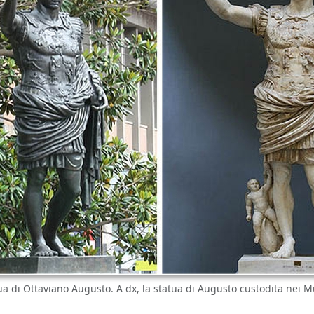
tua di Ottaviano Augusto. A dx, la statua di Augusto custodita nei M