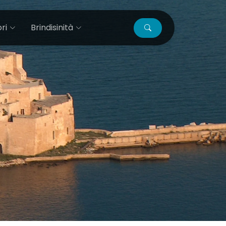
ri
Brindisinità