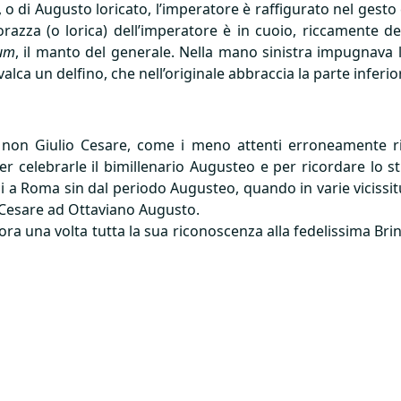
 o di Augusto loricato, l’imperatore è raffigurato nel gesto c
a corazza (o lorica) dell’imperatore è in cuoio, riccamente
um
, il manto del generale. Nella mano sinistra impugnava la 
alca un delfino, che nell’originale abbraccia la parte infer
e non Giulio Cesare, come i meno attenti erroneamente r
er celebrarle il bimillenario Augusteo e per ricordare lo st
ini a Roma sin dal periodo Augusteo, quando in varie vicissit
o Cesare ad Ottaviano Augusto.
ra una volta tutta la sua riconoscenza alla fedelissima Br