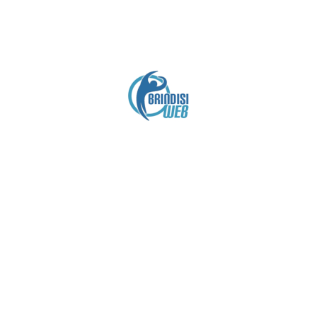
Crediti
Copyright brindisiweb.it
- Tutti i diritti riservati
 utilizza cookie e viene aggiornato senza alcuna periodicit
Contatto:
brindisiweb@gmail.com