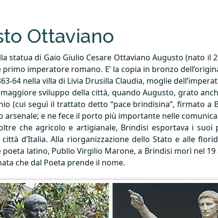
sto Ottaviano
bella statua di Gaio Giulio Cesare Ottaviano Augusto (nato il 
re e primo imperatore romano. E’ la copia in bronzo dell’orig
63-64 nella villa di Livia Drusilla Claudia, moglie dell’impera
i maggiore sviluppo della città, quando Augusto, grato anche
(cui seguì il trattato detto “pace brindisina”, firmato a Br
ivo arsenale; e ne fece il porto più importante nelle comunica
tre che agricolo e artigianale, Brindisi esportava i suoi p
 città d’Italia. Alla riorganizzazione dello Stato e alle fl
re poeta latino, Publio Virgilio Marone, a Brindisi morì nel 19 a
alinata che dal Poeta prende il nome.