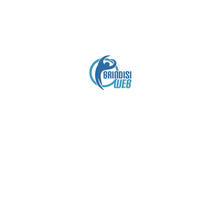
Crediti
Copyright brindisiweb.it
- Tutti i diritti riservati
 utilizza cookie e viene aggiornato senza alcuna periodicit
Contatto:
brindisiweb@gmail.com