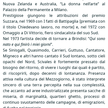
Nuova Zelanda e Australia, “La donna nell’arte” al
Palazzo della Permanente a Milano.
Prestigiose giungono le attribuzioni del premio
Suzzara, nel 1969 con I fatti di Battipaglia [premiata con
il titolo Chiedevano lavoro, no morte] e, nel 1972 con
Omaggio a Di Vittorio, fiero sindacalista del suo Sud.
Nel 1973 l’artista decide di tornare a Brindisi: “
Qui sono
nato e qui finirò i miei giorni
”.
Se Sinisgalli, Quasimodo, Carrieri, Guttuso, Cantatore,
Migneco e altri hanno cantato il Sud lontano, sotto cieli
opachi del Nord, Scivales è fortemente pressato dal
bisogno del ritorno, di vivere i luoghi dai quali è partito,
di riscoprirli, dopo decenni di lontananza. Presenza
attiva nella cultura del Mezzogiorno, è stato interprete
sincero di una terra percepita nella sua complessità,
che accanto ad aree industrializzate presenta sacche di
miseria, di marginalità, quartieri ghetto, processi di
continuo svuotamento delle campagne, di emigrazioni,