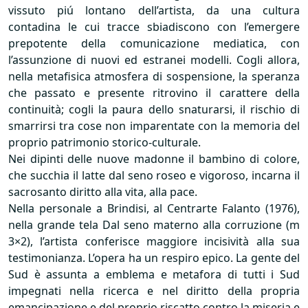
vissuto piú lontano dell’artista, da una cultura
contadina le cui tracce sbiadiscono con l’emergere
prepotente della comunicazione mediatica, con
l’assunzione di nuovi ed estranei modelli. Cogli allora,
nella metafisica atmosfera di sospensione, la speranza
che passato e presente ritrovino il carattere della
continuità; cogli la paura dello snaturarsi, il rischio di
smarrirsi tra cose non imparentate con la memoria del
proprio patrimonio storico-culturale.
Nei dipinti delle nuove madonne il bambino di colore,
che succhia il latte dal seno roseo e vigoroso, incarna il
sacrosanto diritto alla vita, alla pace.
Nella personale a Brindisi, al Centrarte Falanto (1976),
nella grande tela Dal seno materno alla corruzione (m
3×2), l’artista conferisce maggiore incisività alla sua
testimonianza. L’opera ha un respiro epico. La gente del
Sud è assunta a emblema e metafora di tutti i Sud
impegnati nella ricerca e nel diritto della propria
emancipazione e del proprio riscatto contro la miseria e