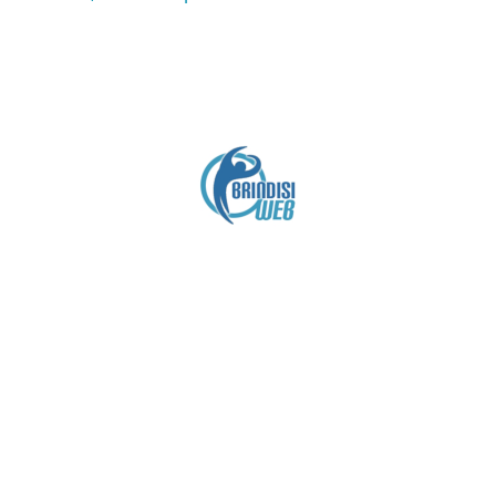
Crediti
Copyright brindisiweb.it
- Tutti i diritti riservati
Questo sito non utilizza cookie e viene aggiornato
senza alcuna periodicità (
Disclaimer
).
Contatto:
brindisiweb@gmail.com