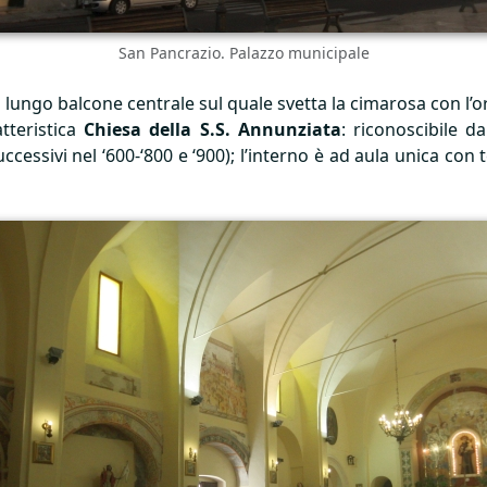
San Pancrazio. Palazzo municipale
il lungo balcone centrale sul quale svetta la cimarosa con l’o
atteristica
Chiesa della S.S. Annunziata
: riconoscibile da
cessivi nel ‘600-‘800 e ‘900); l’interno è ad aula unica con 