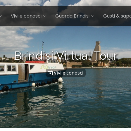
Vivi e conosci
Guarda Brindisi
Gusti & sapo
Brindisi Virtual Tour
Vivi e conosci