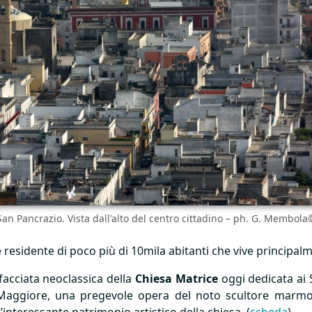
San Pancrazio. Vista dall'alto del centro cittadino – ph. G. Membola
esidente di poco più di 10mila abitanti che vive principalm
 facciata neoclassica della
Chiesa Matrice
oggi dedicata ai 
re Maggiore, una pregevole opera del noto scultore marmor