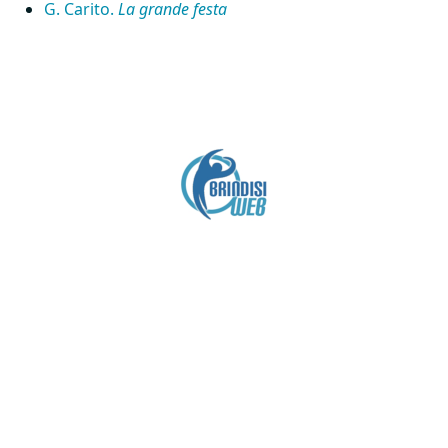
G. Carito.
La grande festa
Crediti
Copyright brindisiweb.it
- Tutti i diritti riservati
Questo sito non utilizza cookie e viene aggiornato
senza alcuna periodicità (
Disclaimer
).
Contatto:
brindisiweb@gmail.com