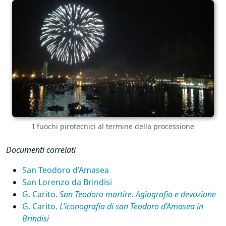
I fuochi pirotecnici al termine della processione
Documenti correlati
San Teodoro d’Amasea
San Lorenzo da Brindisi
G. Carito.
San Teodoro martire. Agiografia e devozione
G. Carito.
L’iconografia di san Teodoro d’Amasea in
Brindisi