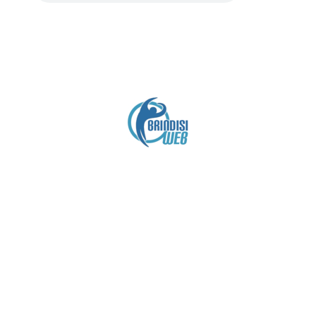
Crediti
Copyright brindisiweb.it
- Tutti i diritti riservati
Questo sito non utilizza cookie e viene aggiornato
senza alcuna periodicità (
Disclaimer
).
Contatto:
brindisiweb@gmail.com