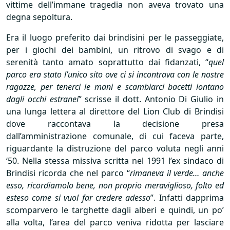
vittime dell’immane tragedia non aveva trovato una
degna sepoltura.
Era il luogo preferito dai brindisini per le passeggiate,
per i giochi dei bambini, un ritrovo di svago e di
serenità tanto amato soprattutto dai fidanzati, “
quel
parco era stato l’unico sito ove ci si incontrava con le nostre
ragazze, per tenerci le mani e scambiarci bacetti lontano
dagli occhi estranei
” scrisse il dott. Antonio Di Giulio in
una lunga lettera al direttore del Lion Club di Brindisi
dove raccontava la decisione presa
dall’amministrazione comunale, di cui faceva parte,
riguardante la distruzione del parco voluta negli anni
‘50. Nella stessa missiva scritta nel 1991 l’ex sindaco di
Brindisi ricorda che nel parco “
rimaneva il verde… anche
esso, ricordiamolo bene, non proprio meraviglioso, folto ed
esteso come si vuol far credere adesso
”. Infatti dapprima
scomparvero le targhette dagli alberi e quindi, un po’
alla volta, l’area del parco veniva ridotta per lasciare