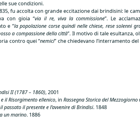
lle sue condizioni.
1835, fu accolta con grande eccitazione dai brindisini: le 
va con gioia “
via il re, viva la commissione
”. Le acclama
to e “
la popolazione corse quindi nelle chiese, rese solenni gr
 mosso a compassione della città
”. Il motivo di tale esultanza,
oria contro quei “
nemici
” che chiedevano l’interramento del 
ndisi II (1787 – 1860)
, 2001
 e il Risorgimento ellenico
, in
Rassegna Storica del Mezzogiorno
il passato il presente e l’avvenire di Brindisi
. 1848
 da un marino
. 1886