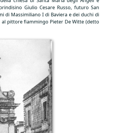
 della chiesa di Santa Maria degli Angeli e
 brindisino Giulio Cesare Russo, futuro San
i di Massimiliano I di Baviera e dei duchi di
ta al pittore fiammingo Pieter De Witte (detto