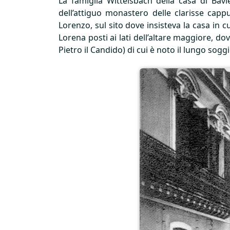
La famiglia Wittelsbach della casa di Bavi
dell’attiguo monastero delle clarisse capp
Lorenzo, sul sito dove insisteva la casa in 
Lorena posti ai lati dell’altare maggiore, do
Pietro il Candido) di cui è noto il lungo sog