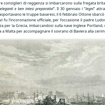
i tre consiglieri di reggenza si imbarcarono sulla fregata 
 eleganti e ben intesi preparativi
”. Il 30 gennaio i “
legni
” attr
sportavano le truppe bavaresi, il 6 febbraio Ottone sbarcò 
fu l’incoronazione ufficiale, per l’occasione il padre Ludov
za per la Grecia, imbarcandosi sulla nave inglese Portlan
a a Malta per accompagnare il sovrano di Baviera alla cerim