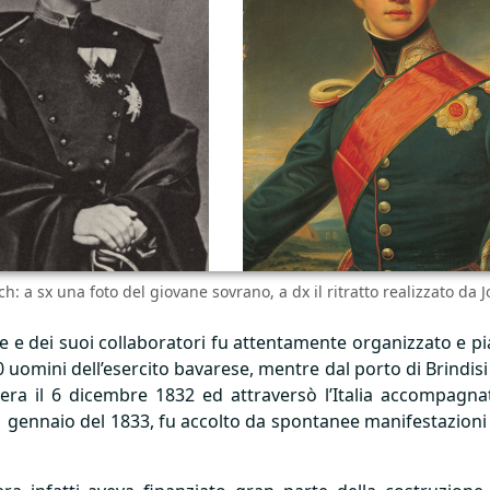
h: a sx una foto del giovane sovrano, a dx il ritratto realizzato da J
pe e dei suoi collaboratori fu attentamente organizzato e p
0 uomini dell’esercito bavarese, mentre dal porto di Brindisi
era il 6 dicembre 1832 ed attraversò l’Italia accompagnat
’11 gennaio del 1833, fu accolto da spontanee manifestazioni 