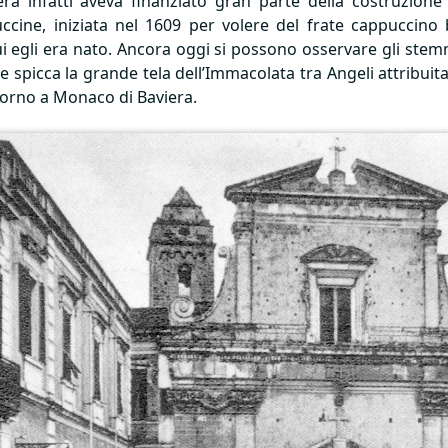
era infatti aveva finanziato gran parte della costruzione
uccine, iniziata nel 1609 per volere del frate cappuccino
cui egli era nato. Ancora oggi si possono osservare gli stemm
ve spicca la grande tela dell’Immacolata tra Angeli attribui
giorno a Monaco di Baviera.