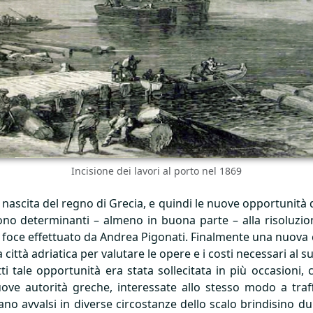
Incisione dei lavori al porto nel 1869
 la nascita del regno di Grecia, e quindi le nuove opportunit
no determinanti – almeno in buona parte – alla risoluzione d
lla foce effettuato da Andrea Pigonati. Finalmente una nu
la città adriatica per valutare le opere e i costi necessari al 
ti tale opportunità era stata sollecitata in più occasioni,
e autorità greche, interessate allo stesso modo a traffic
 erano avvalsi in diverse circostanze dello scalo brindisino d