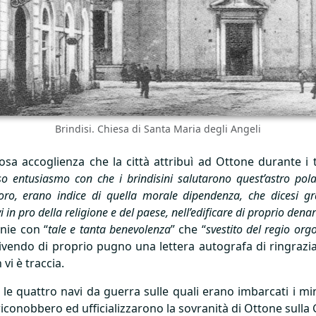
Brindisi. Chiesa di Santa Maria degli Angeli
sa accoglienza che la città attribuì ad Ottone durante i t
o entusiasmo con che i brindisini salutarono quest’astro polare
loro, erano indice di quella morale dipendenza, che dicesi g
 in pro della religione e del paese, nell’edificare di proprio denar
nie con “
tale e tanta benevolenza
” che “
svestito del regio org
rivendo di proprio pugno una lettera autografa di ringrazia
 vi è traccia.
le quattro navi da guerra sulle quali erano imbarcati i min
 riconobbero ed ufficializzarono la sovranità di Ottone sulla 