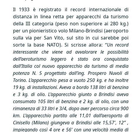
Il 1933 è registrato il record internazionale di
distanza in linea retta per apparecchi da turismo
della
III
categoria (peso non superiore ai 280 kg.)
per un pionieristico volo Milano-Brindisi (aeroporto
sulla via per San Vito, sul sito in cui sarebbe poi
sorte la base
NATO
). Si scrisse allora: “
Un record
interessante che viene ad avvalorare le possibilità
dell’aeroturismo leggero è stato ora conquistato
dall’Italia col nuovo apparecchio da turismo di media
potenza N. 5 progettato dall’ing. Prospero Nuvoli di
Torino. L’apparecchio pesa a vuoto 250 kg. e ha inoltre
19 kg. di installazioni. Aveva a bordo 138 litri di benzina
e 3 kg. di olio. L’apparecchio giunto a Brindisi aveva
consumato 105 litri di benzina e 2 kg. di olio, con una
rimanenza di 33 litri e 3/4, dopo aver percorso circa 900
km. L’apparecchio partito alle 11,01 dall’aeroporto di
Cinisello (Milano) giungeva a Brindisi alle 15,57′, 12” ,
impiegando così 4 ore e 56’ con una velocità media di