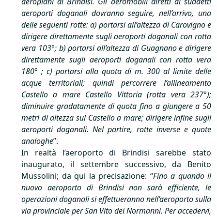
aeroplani di Brindisi. Gli aeromobili diretti ai suddetti
aeroporti doganali dovranno seguire, nell’arrivo, una
delle seguenti rotte: a) portarsi all’altezza di Carovigno e
dirigere direttamente sugli aeroporti doganali con rotta
vera 103°; b) portarsi all’altezza di Guagnano e dirigere
direttamente sugli aeroporti doganali con rotta vera
180° ; c) portarsi alla quota di m. 300 al limite delle
acque territoriali; quindi percorrere l’allineamento
Castello a mare Castello Vittoria (rotta vera 237°);
diminuire gradatamente di quota fino a giungere a 50
metri di altezza sul Castello a mare; dirigere infine sugli
aeroporti doganali. Nel partire, rotte inverse e quote
analoghe
”.
In realtà l’aeroporto di Brindisi sarebbe stato
inaugurato, il settembre successivo, da Benito
Mussolini; da qui la precisazione: “
Fino a quando il
nuovo aeroporto di Brindisi non sarà efficiente, le
operazioni doganali si effettueranno nell’aeroporto sulla
via provinciale per San Vito dei Normanni. Per accedervi,