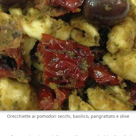
Orecchiette ai pomodori secchi, basilico, pangrattato e olive