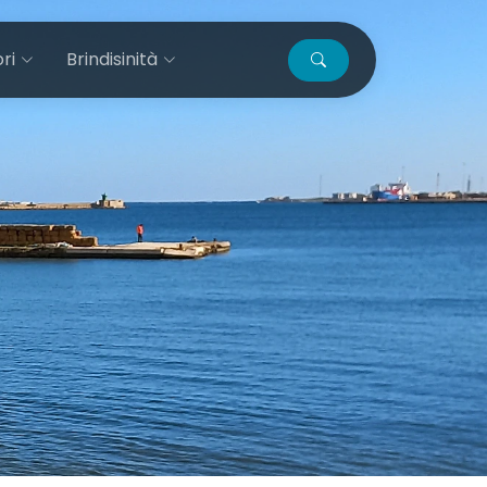
ri
Brindisinità