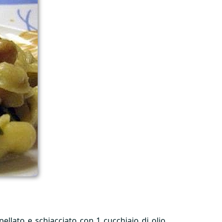
spellato e schiacciato con 1 cucchiaio di olio