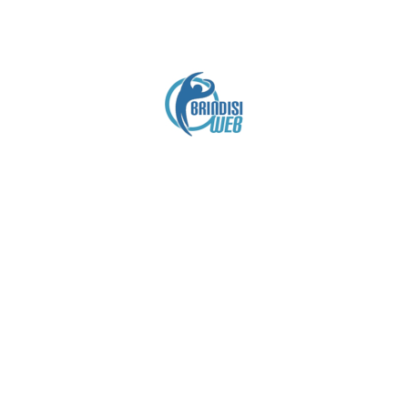
Crediti
Copyright brindisiweb.it
- Tutti i diritti riservati
 utilizza cookie e viene aggiornato senza alcuna periodicit
Contatto:
brindisiweb@gmail.com