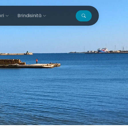
ri
Brindisinità