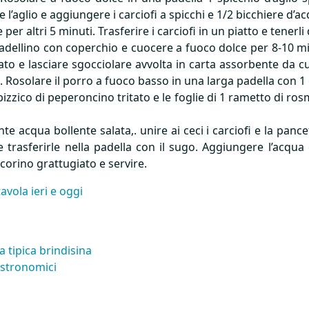
e l’aglio e aggiungere i carciofi a spicchi e 1/2 bicchiere d
er altri 5 minuti. Trasferire i carciofi in un piatto e tenerli
padellino con coperchio e cuocere a fuoco dolce per 8-10 mi
to e lasciare sgocciolare avvolta in carta assorbente da cuc
ili. Rosolare il porro a fuoco basso in una larga padella con 1
pizzico di peperoncino tritato e le foglie di 1 rametto di ro
e acqua bollente salata,. unire ai ceci i carciofi e la pance
e trasferirle nella padella con il sugo. Aggiungere l’acqua
ecorino grattugiato e servire.
tavola ieri e oggi
a tipica brindisina
gastronomici