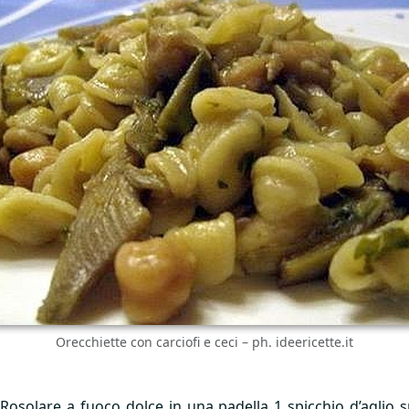
Orecchiette con carciofi e ceci – ph. ideericette.it
i. Rosolare a fuoco dolce in una padella 1 spicchio d’aglio 