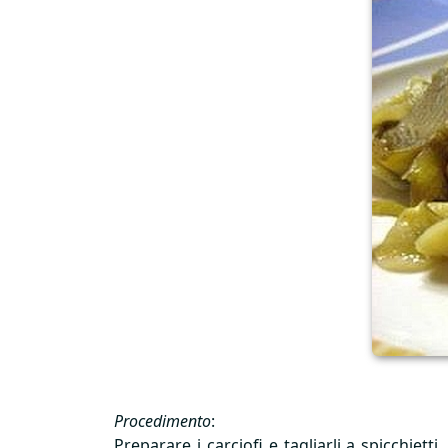
Procedimento
:
Preparare i carciofi e tagliarli a spicchiett