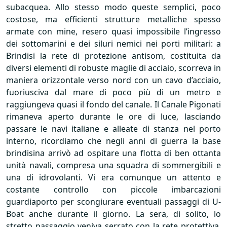
subacquea. Allo stesso modo queste semplici, poco
costose, ma efficienti strutture metalliche spesso
armate con mine, resero quasi impossibile l’ingresso
dei sottomarini e dei siluri nemici nei porti militari: a
Brindisi la rete di protezione antisom, costituita da
diversi elementi di robuste maglie di acciaio, scorreva in
maniera orizzontale verso nord con un cavo d’acciaio,
fuoriusciva dal mare di poco più di un metro e
raggiungeva quasi il fondo del canale. Il Canale Pigonati
rimaneva aperto durante le ore di luce, lasciando
passare le navi italiane e alleate di stanza nel porto
interno, ricordiamo che negli anni di guerra la base
brindisina arrivò ad ospitare una flotta di ben ottanta
unità navali, compresa una squadra di sommergibili e
una di idrovolanti. Vi era comunque un attento e
costante controllo con piccole imbarcazioni
guardiaporto per scongiurare eventuali passaggi di U-
Boat anche durante il giorno. La sera, di solito, lo
stretto passaggio veniva serrato con la rete protettiva,