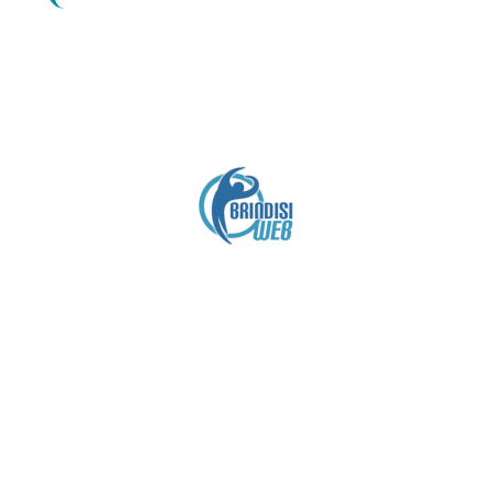
Crediti
Copyright brindisiweb.it
- Tutti i diritti riservati
Questo sito non utilizza cookie e viene aggiornato
senza alcuna periodicità (
Disclaimer
).
Contatto:
brindisiweb@gmail.com