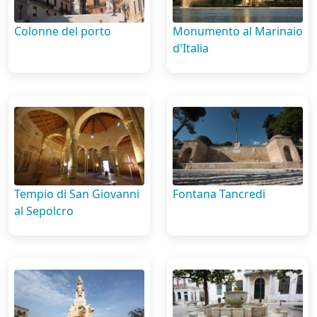
Colonne del porto
Monumento al Marinaio
d'Italia
Tempio di San Giovanni
Fontana Tancredi
al Sepolcro