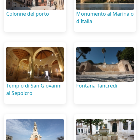
Colonne del porto
Monumento al Marinaio
d'Italia
Tempio di San Giovanni
Fontana Tancredi
al Sepolcro