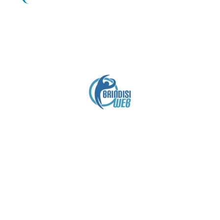
Crediti
Copyright brindisiweb.it
- Tutti i diritti riservati
Questo sito non utilizza cookie e viene aggiornato
senza alcuna periodicità (
Disclaimer
).
Contatto:
brindisiweb@gmail.com