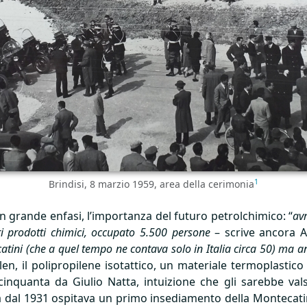
1
Brindisi, 8 marzio 1959, area della cerimonia
on grande enfasi, l’importanza del futuro petrolchimico: “
av
ri prodotti chimici, occupato 5.500 persone
– scrive ancora A
catini (che a quel tempo ne contava solo in Italia circa 50) ma a
n, il polipropilene isotattico, un materiale termoplastico d
cinquanta da Giulio Natta, intuizione che gli sarebbe val
ià dal 1931 ospitava un primo insediamento della Montecati