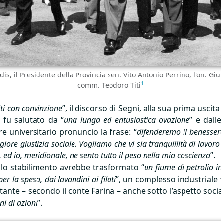
is, il Presidente della Provincia sen. Vito Antonio Perrino, l'on. Giu
1
comm. Teodoro Titi
ti con convinzione
”, il discorso di Segni, alla sua prima uscit
 fu salutato da “
una lunga ed entusiastica ovazione
” e dall
e universitario pronuncio la frase: “
difenderemo il benesser
ore giustizia sociale. Vogliamo che vi sia tranquillità di lavoro pe
 ed io, meridionale, ne sento tutto il peso nella mia coscienza
”.
 lo stabilimento avrebbe trasformato “
un fiume di petrolio i
per la spesa, dai lavandini ai filati
”, un complesso industriale 
ante – secondo il conte Farina – anche sotto l’aspetto socia
oni di azioni
”.