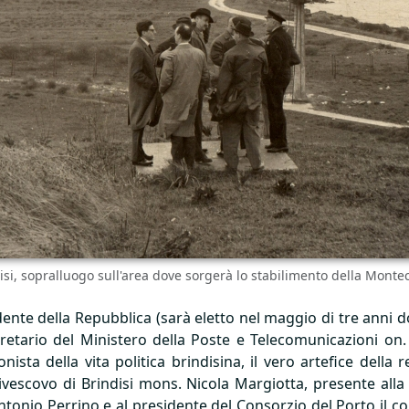
isi, sopralluogo sull'area dove sorgerà lo stabilimento della Montec
dente della Repubblica (sarà eletto nel maggio di tre anni
etario del Ministero della Poste e Telecomunicazioni on. 
ista della vita politica brindisina, il vero artefice della
ivescovo di Brindisi mons. Nicola Margiotta, presente all
ntonio Perrino e al presidente del Consorzio del Porto il com