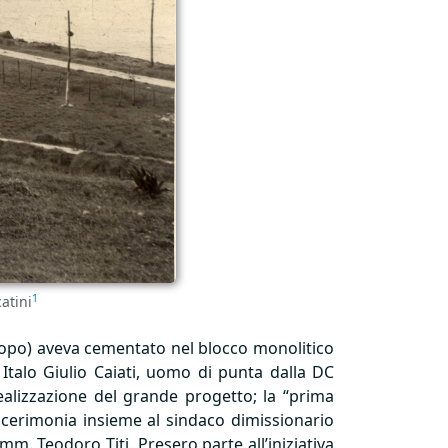
1
atini
 dopo) aveva cementato nel blocco monolitico
Italo Giulio Caiati, uomo di punta dalla DC
 realizzazione del grande progetto; la “prima
a cerimonia insieme al sindaco dimissionario
m. Teodoro Titi. Presero parte all’iniziativa