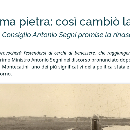
ima pietra: così cambiò la
el Consiglio Antonio Segni promise la rina
ovocherà l’estendersi di cerchi di benessere, che raggiungera
l Primo Ministro Antonio Segni nel discorso pronunciato dopo
ontecatini, uno dei più significativi della politica statale 
iorno.