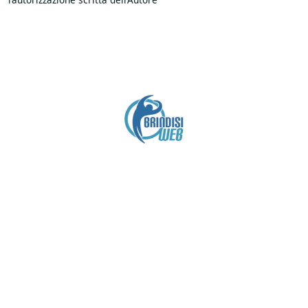
Crediti
Copyright brindisiweb.it
- Tutti i diritti riservati
Questo sito non utilizza cookie e viene aggiornato
senza alcuna periodicità (
Disclaimer
).
Contatto:
brindisiweb@gmail.com