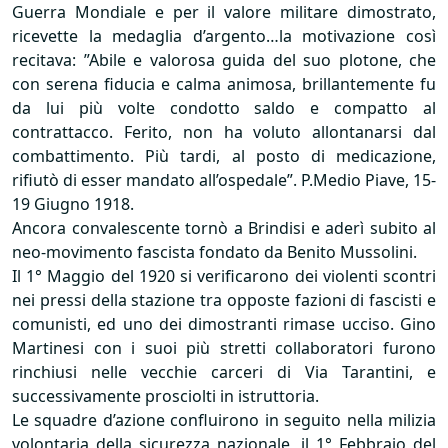
Guerra Mondiale e per il valore militare dimostrato,
ricevette la medaglia d’argento…la motivazione così
recitava: ”Abile e valorosa guida del suo plotone, che
con serena fiducia e calma animosa, brillantemente fu
da lui più volte condotto saldo e compatto al
contrattacco. Ferito, non ha voluto allontanarsi dal
combattimento. Più tardi, al posto di medicazione,
rifiutò di esser mandato all’ospedale”. P.Medio Piave, 15-
19 Giugno 1918.
Ancora convalescente tornò a Brindisi e aderì subito al
neo-movimento fascista fondato da Benito Mussolini.
Il 1° Maggio del 1920 si verificarono dei violenti scontri
nei pressi della stazione tra opposte fazioni di fascisti e
comunisti, ed uno dei dimostranti rimase ucciso. Gino
Martinesi con i suoi più stretti collaboratori furono
rinchiusi nelle vecchie carceri di Via Tarantini, e
successivamente prosciolti in istruttoria.
Le squadre d’azione confluirono in seguito nella milizia
volontaria della sicurezza nazionale, il 1° Febbraio del