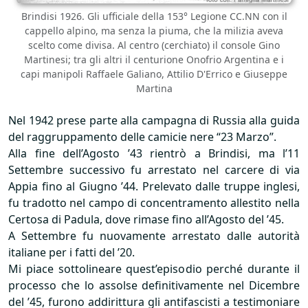
Brindisi 1926. Gli ufficiale della 153° Legione CC.NN con il
cappello alpino, ma senza la piuma, che la milizia aveva
scelto come divisa. Al centro (cerchiato) il console Gino
Martinesi; tra gli altri il centurione Onofrio Argentina e i
capi manipoli Raffaele Galiano, Attilio D'Errico e Giuseppe
Martina
Nel 1942 prese parte alla campagna di Russia alla guida
del raggruppamento delle camicie nere “23 Marzo”.
Alla fine dell’Agosto ’43 rientrò a Brindisi, ma l’11
Settembre successivo fu arrestato nel carcere di via
Appia fino al Giugno ’44. Prelevato dalle truppe inglesi,
fu tradotto nel campo di concentramento allestito nella
Certosa di Padula, dove rimase fino all’Agosto del ’45.
A Settembre fu nuovamente arrestato dalle autorità
italiane per i fatti del ’20.
Mi piace sottolineare quest’episodio perché durante il
processo che lo assolse definitivamente nel Dicembre
del ’45, furono addirittura gli antifascisti a testimoniare