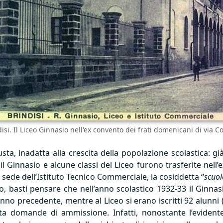
isi. Il Liceo Ginnasio nell'ex convento dei frati domenicani di via C
ta, inadatta alla crescita della popolazione scolastica: gi
il Ginnasio e alcune classi del Liceo furono trasferite nell
à sede dell’Istituto Tecnico Commerciale, la cosiddetta “
scuol
io, basti pensare che nell’anno scolastico 1932-33 il Ginna
anno precedente, mentre al Liceo si erano iscritti 92 alunni
ta domande di ammissione. Infatti, nonostante l’evident