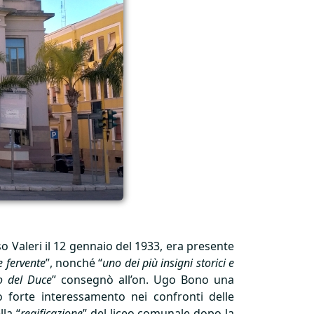
o Valeri il 12 gennaio del 1933, era presente
e fervente
”, nonché “
uno dei più insigni storici e
o del Duce
” consegnò all’on. Ugo Bono una
o forte interessamento nei confronti delle
la “
regificazione
” del liceo comunale dopo la