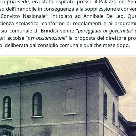
 propria sede, era stato ospitato presso il Palazzo del Se
o dell’immobile in conseguenza alla soppressione e conversi
 Convitto Nazionale”, intitolato ad Annibale De Leo. Quas
icienza scolastica, conforme ai regolamenti e ai programm
nasio comunale di Brindisi venne “
pareggiato ai governativi 
ori accolse “
per acclamazione
” la proposta del direttore pro
poi deliberata dal consiglio comunale qualche mese dopo.