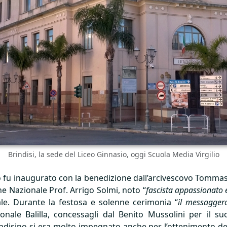
Brindisi, la sede del Liceo Ginnasio, oggi Scuola Media Virgilio
ato fu inaugurato con la benedizione dall’arcivescovo Tommas
ne Nazionale Prof. Arrigo Solmi, noto “
fascista appassionato 
tale. Durante la festosa e solenne cerimonia “
il messagger
ale Balilla, concessagli dal Benito Mussolini per il su
indisino si era molto impegnato anche per l’ottenimento del