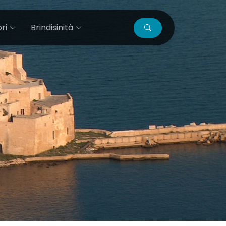
ri
Brindisinità