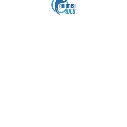
Crediti
Copyright brindisiweb.it
- Tutti i diritti riservati
Questo sito non utilizza cookie e viene aggiornato
senza alcuna periodicità (
Disclaimer
).
Contatto:
brindisiweb@gmail.com
Template Designed by
BootstrapMade