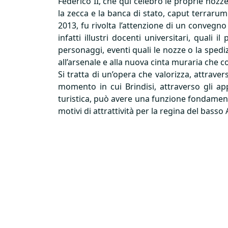
Federico II, che qui celebrò le proprie nozz
la zecca e la banca di stato, caput terrarum
2013, fu rivolta l’attenzione di un convegno
infatti illustri docenti universitari, qual
personaggi, eventi quali le nozze o la spediz
all’arsenale e alla nuova cinta muraria che co
Si tratta di un’opera che valorizza, attraver
momento in cui Brindisi, attraverso gli ap
turistica, può avere una funzione fondamenta
motivi di attrattività per la regina del basso A