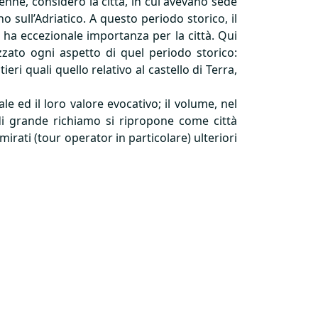
enne, considerò la città, in cui avevano sede
 sull’Adriatico. A questo periodo storico, il
e ha eccezionale importanza per la città. Qui
izzato ogni aspetto di quel periodo storico:
ri quali quello relativo al castello di Terra,
le ed il loro valore evocativo; il volume, nel
 di grande richiamo si ripropone come città
rati (tour operator in particolare) ulteriori