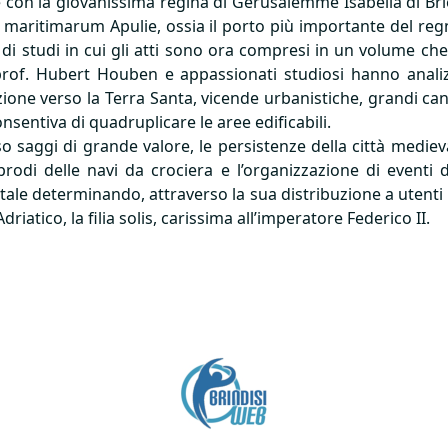
e con la giovanissima regina di Gerusalemme Isabella di Bri
 maritimarum Apulie, ossia il porto più importante del regno
 di studi in cui gli atti sono ora compresi in un volume ch
i il prof. Hubert Houben e appassionati studiosi hanno anal
ione verso la Terra Santa, vicende urbanistiche, grandi cantie
nsentiva di quadruplicare le aree edificabili.
so saggi di grande valore, le persistenze della città medieva
prodi delle navi da crociera e l’organizzazione di eventi
le determinando, attraverso la sua distribuzione a utenti mi
driatico, la filia solis, carissima all’imperatore Federico II.