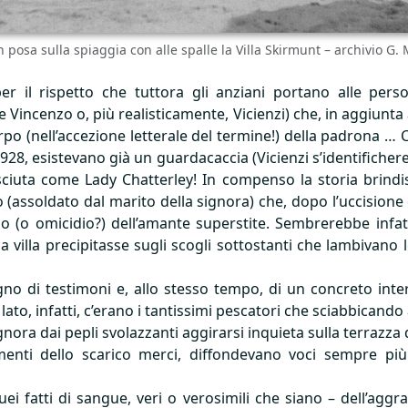
n posa sulla spiaggia con alle spalle la Villa Skirmunt – archivio 
r il rispetto che tuttora gli anziani portano alle pers
 Vincenzo o, più realisticamente, Vicienzi) che, in aggiunta a
rpo (nell’accezione letterale del termine!) della padrona … 
928, esistevano già un guardacaccia (Vicienzi s’identifiche
ciuta come Lady Chatterley! In compenso la storia brindi
assoldato dal marito della signora) che, dopo l’uccisione d
io (o omicidio?) dell’amante superstite. Sembrerebbe infat
 villa precipitasse sugli scogli sottostanti che lambivano l
o di testimoni e, allo stesso tempo, di un concreto intere
ato, infatti, c’erano i tantissimi pescatori che sciabbicando a
ra dai pepli svolazzanti aggirarsi inquieta sulla terrazza del
enti dello scarico merci, diffondevano voci sempre più
i fatti di sangue, veri o verosimili che siano – dell’agg