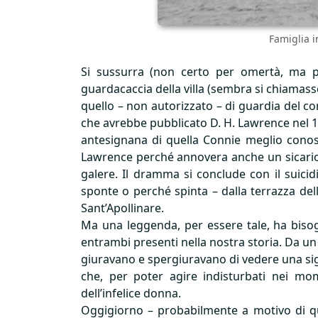
Famiglia i
Si sussurra (non certo per omertà, ma pe
guardacaccia della villa (sembra si chiamasse
quello – non autorizzato – di guardia del co
che avrebbe pubblicato D. H. Lawrence nel 1
antesignana di quella Connie meglio conos
Lawrence perché annovera anche un sicario (
galere. Il dramma si conclude con il suicid
sponte o perché spinta – dalla terrazza della
Sant’Apollinare.
Ma una leggenda, per essere tale, ha bisogn
entrambi presenti nella nostra storia. Da un l
giuravano e spergiuravano di vedere una signo
che, per poter agire indisturbati nei mom
dell’infelice donna.
Oggigiorno – probabilmente a motivo di que