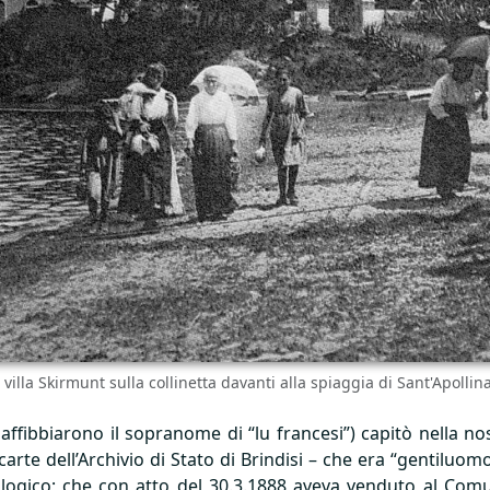
 villa Skirmunt sulla collinetta davanti alla spiaggia di Sant'Apollin
affibbiarono il sopranome di “lu francesi”) capitò nella nos
carte dell’Archivio di Stato di Brindisi – che era “gentiluom
ogico; che con atto del 30.3.1888 aveva venduto al Com