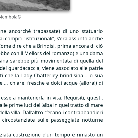
G. Membola©
one ancorché trapassate) di uno statuario
i compiti “istituzionali”, s’era assunto anche
Come dire che a Brindisi, prima ancora di ciò
rebbe con il Mellors del romanzo) e una dama
sina sarebbe più movimentata di quella del
el guardacaccia, viene associato alle patrie
ti che la Lady Chatterley brindisina – o sua
e … chiare, fresche e dolci acque (allora!) di
sse a mantenerla in vita. Requisiti, questi,
lle prime luci dell’alba in quel tratto di mare
la villa. Dall’altro c’erano i contrabbandieri
 circostanziate sulle passeggiate notturne
raziata costruzione d’un tempo è rimasto un