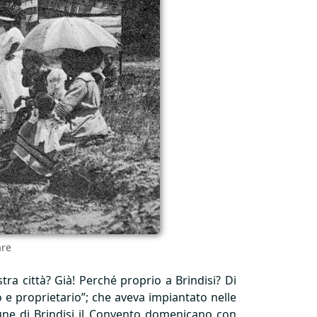
are
tra città? Già! Perché proprio a Brindisi? Di
o e proprietario”; che aveva impiantato nelle
une di Brindisi il Convento domenicano con