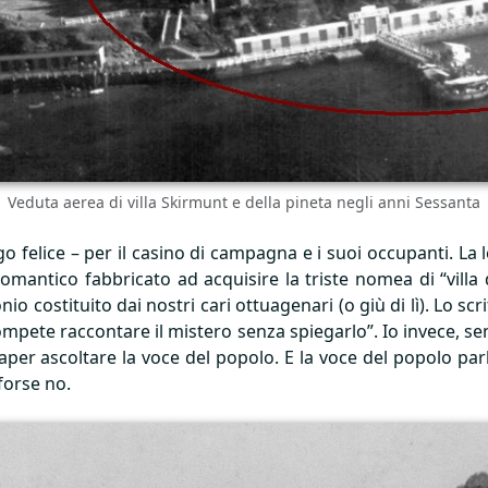
Veduta aerea di villa Skirmunt e della pineta negli anni Sessanta
ngo felice – per il casino di campagna e i suoi occupanti. L
omantico fabbricato ad acquisire la triste nomea di “villa 
io costituito dai nostri cari ottuagenari (o giù di lì). Lo sc
ompete raccontare il mistero senza spiegarlo”. Io invece, sen
aper ascoltare la voce del popolo. E la voce del popolo parla
forse no.