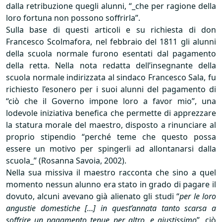
dalla retribuzione quegli alunni, “_che per ragione della
loro fortuna non possono soffrirla”.
Sulla base di questi articoli e su richiesta di don
Francesco Scolmafora, nel febbraio del 1811 gli alunni
della scuola normale furono esentati dal pagamento
della retta. Nella nota redatta dell’insegnante della
scuola normale indirizzata al sindaco Francesco Sala, fu
richiesto l’esonero per i suoi alunni del pagamento di
“ciò che il Governo impone loro a favor mio”, una
lodevole iniziativa benefica che permette di apprezzare
la statura morale del maestro, disposto a rinunciare al
proprio stipendio “perché teme che questo possa
essere un motivo per spingerli ad allontanarsi dalla
scuola_” (Rosanna Savoia, 2002).
Nella sua missiva il maestro racconta che sino a quel
momento nessun alunno era stato in grado di pagare il
dovuto, alcuni avevano già alienato gli studi “
per le loro
angustie domestiche […] in quest’annata tanto scarsa a
soffrire un pagamento tenue per altro, e giustissimo
”, ciò