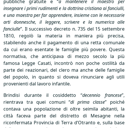
pubbliche gratuite e “
a mantenere il maestro per
insegnare i primi rudimenti e la dottrina cristiana ai fanciulli,
e una maestra per far apprendere, insieme con le necessarie
arti donnesche, il leggere, scrivere e la numerica alle
fanciulle
”. Il successivo decreto n. 735 del 15 settembre
1810, regolò la materia in maniera più precisa,
stabilendo anche il pagamento di una retta comunale
da cui erano esentate le famiglie più povere. Questa
normativa, che anticipava di mezzo secolo la più
famosa Legge Casati, incontrò non poche ostilità da
parte dei reazionari, del clero ma anche delle famiglie
del popolo, in quanto si doveva rinunciare agli utili
provenienti dal lavoro infantile.
Brindisi durante il cosiddetto “
decennio francese
”,
rientrava tra quei comuni “
di prima classe
” poiché
contava una popolazione di oltre seimila abitanti, la
città faceva parte del distretto di Mesagne nella
riconfermata Provincia di Terra d’Otranto e, sulla base