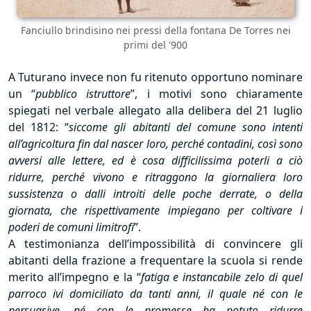
Fanciullo brindisino nei pressi della fontana De Torres nei
primi del '900
A Tuturano invece non fu ritenuto opportuno nominare
un “
pubblico istruttore
”, i motivi sono chiaramente
spiegati nel verbale allegato alla delibera del 21 luglio
del 1812: “
siccome gli abitanti del comune sono intenti
all’agricoltura fin dal nascer loro, perché contadini, così sono
avversi alle lettere, ed è cosa difficilissima poterli a ciò
ridurre, perché vivono e ritraggono la giornaliera loro
sussistenza o dalli introiti delle poche derrate, o della
giornata, che rispettivamente impiegano per coltivare i
poderi de comuni limitrofi
”.
A testimonianza dell’impossibilità di convincere gli
abitanti della frazione a frequentare la scuola si rende
merito all’impegno e la “
fatiga e instancabile zelo di quel
parroco ivi domiciliato da tanti anni, il quale né con le
persuasive, né con le promesse ha potuto ridurre