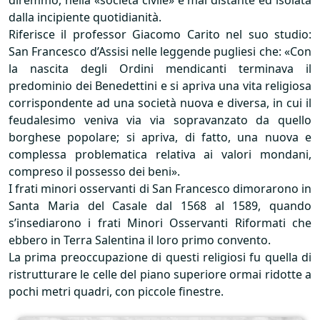
diremmo, nella «società civile» e mai distante ed isolata
dalla incipiente quotidianità.
Riferisce il professor Giacomo Carito nel suo studio:
San Francesco d’Assisi nelle leggende pugliesi che: «Con
la nascita degli Ordini mendicanti terminava il
predominio dei Benedettini e si apriva una vita religiosa
corrispondente ad una società nuova e diversa, in cui il
feudalesimo veniva via via sopravanzato da quello
borghese popolare; si apriva, di fatto, una nuova e
complessa problematica relativa ai valori mondani,
compreso il possesso dei beni».
I frati minori osservanti di San Francesco dimorarono in
Santa Maria del Casale dal 1568 al 1589, quando
s’insediarono i frati Minori Osservanti Riformati che
ebbero in Terra Salentina il loro primo convento.
La prima preoccupazione di questi religiosi fu quella di
ristrutturare le celle del piano superiore ormai ridotte a
pochi metri quadri, con piccole finestre.