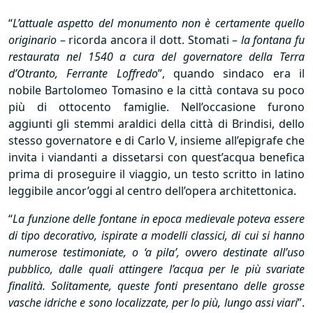
“
L’attuale aspetto del monumento non è certamente quello
originario
– ricorda ancora il dott. Stomati –
la fontana fu
restaurata nel 1540 a cura del governatore della Terra
d’Otranto, Ferrante Loffredo
”, quando sindaco era il
nobile Bartolomeo Tomasino e la città contava su poco
più di ottocento famiglie. Nell’occasione furono
aggiunti gli stemmi araldici della città di Brindisi, dello
stesso governatore e di Carlo V, insieme all’epigrafe che
invita i viandanti a dissetarsi con quest’acqua benefica
prima di proseguire il viaggio, un testo scritto in latino
leggibile ancor’oggi al centro dell’opera architettonica.
“
La funzione delle fontane in epoca medievale poteva essere
di tipo decorativo, ispirate a modelli classici, di cui si hanno
numerose testimoniate, o ‘a pila’, ovvero destinate all’uso
pubblico, dalle quali attingere l’acqua per le più svariate
finalità. Solitamente, queste fonti presentano delle grosse
vasche idriche e sono localizzate, per lo più, lungo assi viari
”.