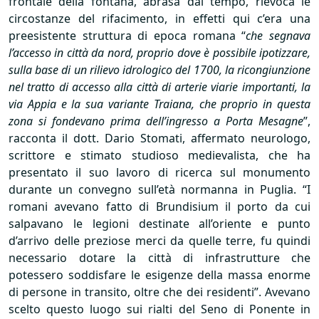
frontale della fontana, abrasa dal tempo, rievoca le
circostanze del rifacimento, in effetti qui c’era una
preesistente struttura di epoca romana “
che segnava
l’accesso in città da nord, proprio dove è possibile ipotizzare,
sulla base di un rilievo idrologico del 1700, la ricongiunzione
nel tratto di accesso alla città di arterie viarie importanti, la
via Appia e la sua variante Traiana, che proprio in questa
zona si fondevano prima dell’ingresso a Porta Mesagne
”,
racconta il dott. Dario Stomati, affermato neurologo,
scrittore e stimato studioso medievalista, che ha
presentato il suo lavoro di ricerca sul monumento
durante un convegno sull’età normanna in Puglia. “I
romani avevano fatto di Brundisium il porto da cui
salpavano le legioni destinate all’oriente e punto
d’arrivo delle preziose merci da quelle terre, fu quindi
necessario dotare la città di infrastrutture che
potessero soddisfare le esigenze della massa enorme
di persone in transito, oltre che dei residenti”. Avevano
scelto questo luogo sui rialti del Seno di Ponente in