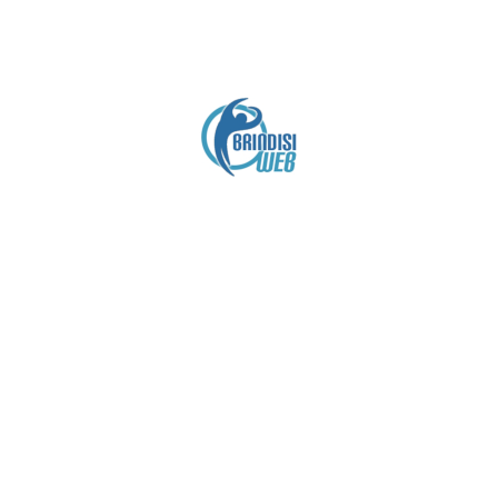
Crediti
Copyright brindisiweb.it
- Tutti i diritti riservati
Questo sito non utilizza cookie e viene aggiornato
senza alcuna periodicità (
Disclaimer
).
Contatto:
brindisiweb@gmail.com