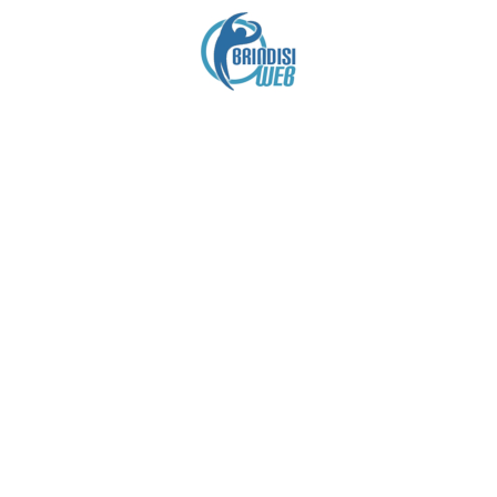
Crediti
Copyright brindisiweb.it
- Tutti i diritti riservati
Questo sito non utilizza cookie e viene aggiornato
senza alcuna periodicità (
Disclaimer
).
Contatto:
brindisiweb@gmail.com