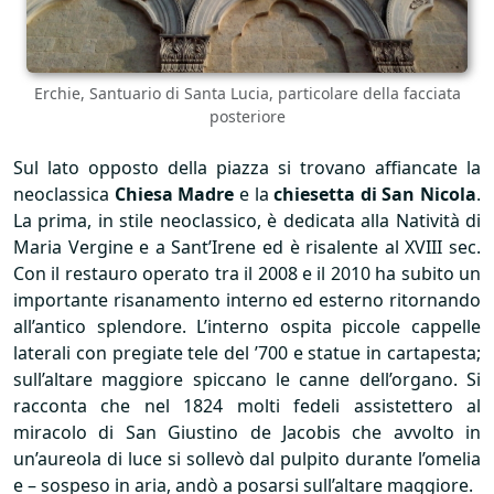
Erchie, Santuario di Santa Lucia, particolare della facciata
posteriore
Sul lato opposto della piazza si trovano affiancate la
neoclassica
Chiesa Madre
e la
chiesetta di San Nicola
.
La prima, in stile neoclassico, è dedicata alla Natività di
Maria Vergine e a Sant’Irene ed è risalente al
XVIII
sec.
Con il restauro operato tra il 2008 e il 2010 ha subito un
importante risanamento interno ed esterno ritornando
all’antico splendore. L’interno ospita piccole cappelle
laterali con pregiate tele del ’700 e statue in cartapesta;
sull’altare maggiore spiccano le canne dell’organo. Si
racconta che nel 1824 molti fedeli assistettero al
miracolo di San Giustino de Jacobis che avvolto in
un’aureola di luce si sollevò dal pulpito durante l’omelia
e – sospeso in aria, andò a posarsi sull’altare maggiore.