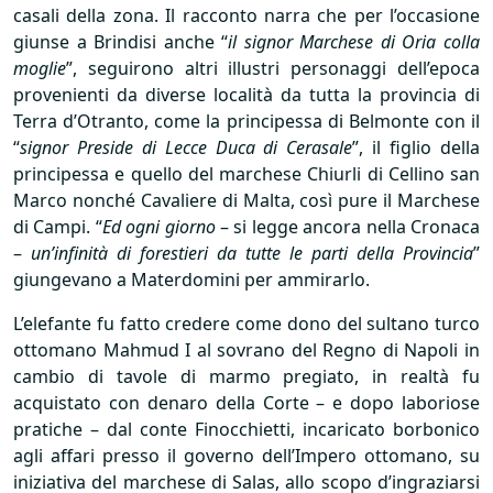
casali della zona. Il racconto narra che per l’occasione
giunse a Brindisi anche “
il signor Marchese di Oria colla
moglie
”, seguirono altri illustri personaggi dell’epoca
provenienti da diverse località da tutta la provincia di
Terra d’Otranto, come la principessa di Belmonte con il
“
signor Preside di Lecce Duca di Cerasale
”, il figlio della
principessa e quello del marchese Chiurli di Cellino san
Marco nonché Cavaliere di Malta, così pure il Marchese
di Campi. “
Ed ogni giorno
– si legge ancora nella Cronaca
–
un’infinità di forestieri da tutte le parti della Provincia
”
giungevano a Materdomini per ammirarlo.
L’elefante fu fatto credere come dono del sultano turco
ottomano Mahmud I al sovrano del Regno di Napoli in
cambio di tavole di marmo pregiato, in realtà fu
acquistato con denaro della Corte – e dopo laboriose
pratiche – dal conte Finocchietti, incaricato borbonico
agli affari presso il governo dell’Impero ottomano, su
iniziativa del marchese di Salas, allo scopo d’ingraziarsi