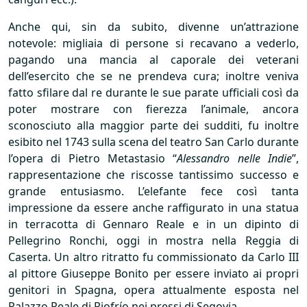
Anche qui, sin da subito, divenne un’attrazione
notevole: migliaia di persone si recavano a vederlo,
pagando una mancia al caporale dei veterani
dell’esercito che se ne prendeva cura; inoltre veniva
fatto sfilare dal re durante le sue parate ufficiali così da
poter mostrare con fierezza l’animale, ancora
sconosciuto alla maggior parte dei sudditi, fu inoltre
esibito nel 1743 sulla scena del teatro San Carlo durante
l’opera di Pietro Metastasio “
Alessandro nelle Indie
”,
rappresentazione che riscosse tantissimo successo e
grande entusiasmo. L’elefante fece così tanta
impressione da essere anche raffigurato in una statua
in terracotta di Gennaro Reale e in un dipinto di
Pellegrino Ronchi, oggi in mostra nella Reggia di
Caserta. Un altro ritratto fu commissionato da Carlo
III
al pittore Giuseppe Bonito per essere inviato ai propri
genitori in Spagna, opera attualmente esposta nel
Palazzo Reale di Riofrío nei pressi di Segovia.