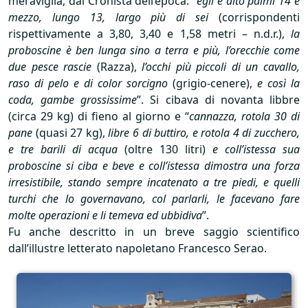
meraviglia, dal Cronista dell’epoca: “
egli è alto palmi 14 e
mezzo, lungo 13, largo più di sei
(corrispondenti
rispettivamente a 3,80, 3,40 e 1,58 metri – n.d.r.),
la
proboscine è ben lunga sino a terra e più, l’orecchie come
due pesce rascie
(Razza),
l’occhi più piccoli di un cavallo,
raso di pelo e di color sorcigno
(grigio-cenere),
e così la
coda, gambe grossissime
”. Si cibava di novanta libbre
(circa 29 kg) di fieno al giorno e “
cannazza, rotola 30 di
pane
(quasi 27 kg),
libre 6 di buttiro, e rotola 4 di zucchero,
e tre barili di acqua
(oltre 130 litri)
e coll’istessa sua
proboscine si ciba e beve e coll’istessa dimostra una forza
irresistibile, stando sempre incatenato a tre piedi, e quelli
turchi che lo governavano, col parlarli, le facevano fare
molte operazioni e li temeva ed ubbidiva
”.
Fu anche descritto in un breve saggio scientifico
dall’illustre letterato napoletano Francesco Serao.