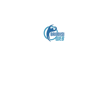
Crediti
Copyright brindisiweb.it
- Tutti i diritti riservati
Questo sito non utilizza cookie e viene aggiornato
senza alcuna periodicità (
Disclaimer
).
Contatto:
brindisiweb@gmail.com