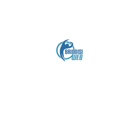
Crediti
Copyright brindisiweb.it
- Tutti i diritti riservati
Questo sito non utilizza cookie e viene aggiornato
senza alcuna periodicità (
Disclaimer
).
Contatto:
brindisiweb@gmail.com