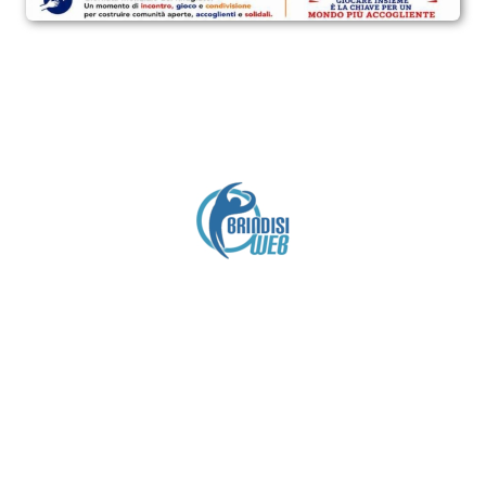
Crediti
Copyright brindisiweb.it
- Tutti i diritti riservati
Questo sito non utilizza cookie e viene aggiornato
senza alcuna periodicità (
Disclaimer
).
Contatto:
brindisiweb@gmail.com