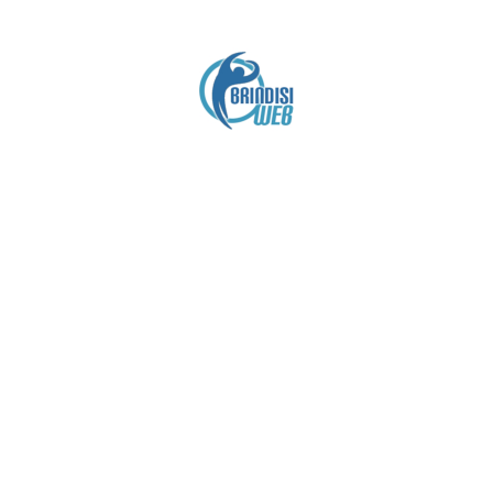
Crediti
Copyright brindisiweb.it
- Tutti i diritti riservati
Questo sito non utilizza cookie e viene aggiornato
senza alcuna periodicità (
Disclaimer
).
Contatto:
brindisiweb@gmail.com