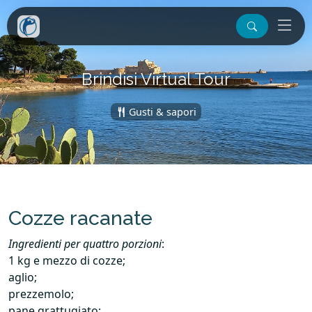
Brindisi Virtual Tour
Gusti & sapori
Cozze racanate
Ingredienti per quattro porzioni
:
1 kg e mezzo di cozze;
aglio;
prezzemolo;
pane grattugiato;