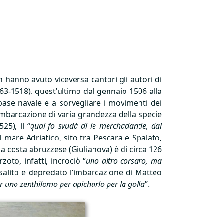
on hanno avuto viceversa cantori gli autori di
463-1518), quest’ultimo dal gennaio 1506 alla
base navale e a sorvegliare i movimenti dei
, imbarcazione di varia grandezza della specie
25), il “
qual fo svudà di le merchadantie, dal
el mare Adriatico, sito tra Pescara e Spalato,
lla costa abruzzese (Giulianova) è di circa 126
zoto, infatti, incrociò “
uno altro corsaro, ma
salito e depredato l’imbarcazione di Matteo
ar uno zenthilomo per apicharlo per la golla
”.