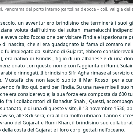
i. Panorama del porto interno (cartolina d'epoca – coll. Valigia dell
secolo, un avventuriero brindisino che terminerà i suoi gi
giziana voluta dall’l‘ultimo dei sultani mamelucchi indipe
 aveva colto l’occasione per visitare l’India e ispezionare
e di nascita, che si era guadagnato la fama di corsaro ne
 fu impiegato dal sultano di Gujarat, ebbero considerevoli 
), era nativo di Brindisi, figlio di un albanese e di una do
 menzionato con questo nome con l’aggiunta di Rumi. Sulaiman
rabi e rinnegati. Il brindisino Sifr Agha rimase al servizio 
ote, Mustafà che non lasciò subito il Mar Rosso; per alc
endo fallito qui, partì per l’India. Su una nave mise il suo har
che era considerevole; la sua forza era composta da 600 tur
ando fra i collaboratori di Bahadur Shah ; Questi, accompagn
sultanato, e di una di queste visite, il 13 novembre 1536, 
avviso, alle 8 di sera; era allora molto ubriaco. L’anno succ
ovrano del Gujarat e Rumi Khan, il brindisino suo collaborat
 della costa del Gujarat e i loro corpi gettati nell’oceano.