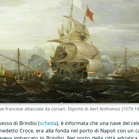
e francese attaccata da corsari. Dipinto di Aert Anthonisz (1579-1
esso di Brindisi (
scheda
), è informata che una nave del cel
enedetto Croce, era alla fonda nel porto di Napoli con un car
eva imbarcato in Brindisi. Nel porto della città adriatica