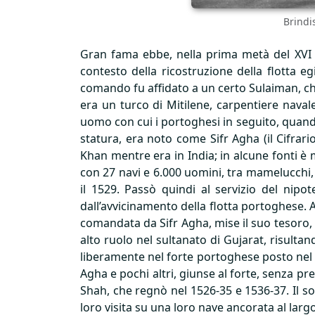
Brindis
Gran fama ebbe, nella prima metà del
XVI
contesto della ricostruzione della flotta e
comando fu affidato a un certo Sulaiman, che
era un turco di Mitilene, carpentiere naval
uomo con cui i portoghesi in seguito, quando
statura, era noto come Sifr Agha (il Cifrario
Khan mentre era in India; in alcune fonti è
con 27 navi e 6.000 uomini, tra mamelucchi, a
il 1529. Passò quindi al servizio del nip
dall’avvicinamento della flotta portoghese. Av
comandata da Sifr Agha, mise il suo tesoro, 
alto ruolo nel sultanato di Gujarat, risult
liberamente nel forte portoghese posto nel 
Agha e pochi altri, giunse al forte, senza pre
Shah, che regnò nel 1526-35 e 1536-37. Il s
loro visita su una loro nave ancorata al largo