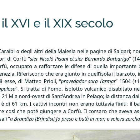
 il
XVI
e il
XIX
secolo
Caraibi o degli altri della Malesia nelle pagine di Salgari; n
ori di Corfù “
sier Nicolò Pisani et sier Bernardo Barbarigo
” (1
rfù, occupato a rafforzare le difese di quella importante 
enezia. Riferiscono che era giunto in quell’isola il barzoto
i esse, di Matteo Prioli, “
provedador sora l’armar
” 1504 (+15
mpulosa
”. Si tratta di Pomo, isolotto vulcanico disabitato n
ca 21 M a nord-ovest di Sant’Andrea in Pelago; la distanza da
 61 km. I cattivi incontri non erano tuttavia finiti; il bar
re così che poté giungere a Corfù. Il corsaro che aveva as
sali “
a Brandizo [Brindisi] fo preso e butà in mar; e voleva zerch