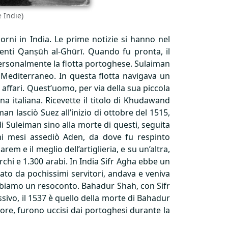
e Indie)
orni in India. Le prime notizie si hanno nel
ndenti Qanṣūh al-Ghūrī. Quando fu pronta, il
 personalmente la flotta portoghese. Sulaiman
l Mediterraneo. In questa flotta navigava un
affari. Quest’uomo, per via della sua piccola
nna italiana. Ricevette il titolo di Khudawand
 lasciò Suez all’inizio di ottobre del 1515,
di Suleiman sino alla morte di questi, seguita
uni mesi assediò Aden, da dove fu respinto
em e il meglio dell’artiglieria, e su un’altra,
chi e 1.300 arabi. In India Sifr Agha ebbe un
ato da pochissimi servitori, andava e veniva
abbiamo un resoconto. Bahadur Shah, con Sifr
essivo, il 1537 è quello della morte di Bahadur
ore, furono uccisi dai portoghesi durante la