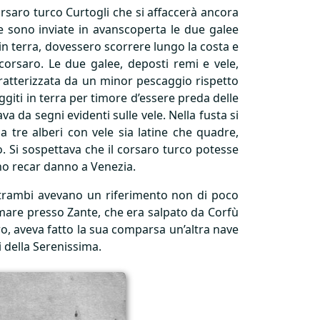
rsaro turco Curtogli che si affaccerà ancora
ve sono inviate in avanscoperta le due galee
in terra, dovessero scorrere lungo la costa e
corsaro. Le due galee, deposti remi e vele,
aratterizzata da un minor pescaggio rispetto
giti in terra per timore d’essere preda delle
va da segni evidenti sulle vele. Nella fusta si
a tre alberi con vele sia latine che quadre,
o. Si sospettava che il corsaro turco potesse
ano recar danno a Venezia.
 Entrambi avevano un riferimento non di poco
 mare presso Zante, che era salpato da Corfù
ro, aveva fatto la sua comparsa un’altra nave
i della Serenissima.