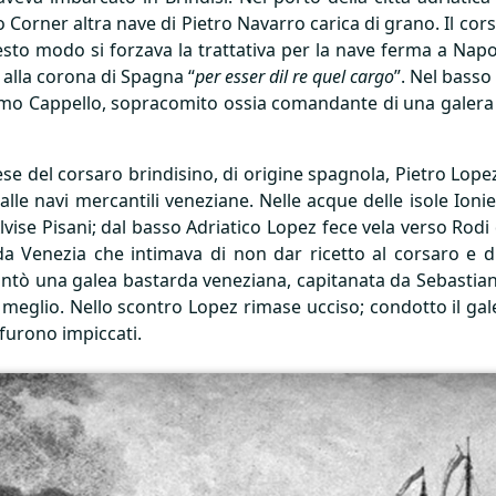
Corner altra nave di Pietro Navarro carica di grano. Il cor
to modo si forzava la trattativa per la nave ferma a Napoli
i alla corona di Spagna “
per esser dil re quel cargo
”. Nel basso
rolamo Cappello, sopracomito ossia comandante di una galera
ese del corsaro brindisino, di origine spagnola, Pietro Lop
alle navi mercantili veneziane. Nelle acque delle isole Ion
lvise Pisani; dal basso Adriatico Lopez fece vela verso Rodi 
i da Venezia che intimava di non dar ricetto al corsaro e
rontò una galea bastarda veneziana, capitanata da Sebastian
 meglio. Nello scontro Lopez rimase ucciso; condotto il gal
 furono impiccati.