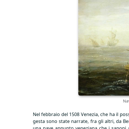
Nav
Nel febbraio del 1508 Venezia, che ha il poss
gesta sono state narrate, fra gli altri, da B
una nave appunto veneziana che i saponi av