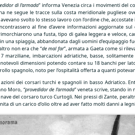
edidor di l’armada
” informa Venezia circa i movimenti del co
iana ne segue le tracce sulla costa meridionale pugliese o
avevano svolto lo stesso lavoro con l’ordine che, accostate 
incontrassero al fine d’avere informazioni aggiornate sul 
 rimorchiarono una fusta, tipo di galea leggera e veloce, c
 in una spiaggia, abbandonata dagli uomini d’equipaggio fug
ltro non era che “
de mal far
”, armata a Gaeta come si rileva
 marziliane, imbarcazioni adriatiche, basse, solitamente 
di notevoli dimensioni potendo contare su 18 banchi per lat
trollo spagnolo, noto per l’ospitalità offerta a quanti potev
 azioni dei corsari turchi e spagnoli in basso Adriatico.
tiano Moro,
“provedidor de l’armada
” veneta scrive, stando in
 nave del corsaro turco Curtogli. Nei pressi di Zante, peralt
ita di un carico d’olio oltre ad aver fatto molti danni a legn