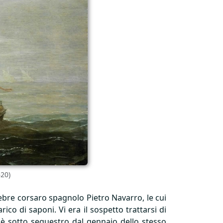
620)
ebre corsaro spagnolo Pietro Navarro, le cui
ico di saponi. Vi era il sospetto trattarsi di
 è sotto sequestro dal gennaio dello stesso