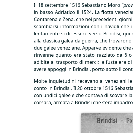
Il 18 settembre 1516 Sebastiano Moro “
prov
in basso Adriatico il 1524. La flotta venez
Contarena e Zena, che nei precedenti giorni 
scambiarsi informazioni con i navigli che 
lentamente si diressero verso Brindisi; qui
alla classica galea da guerra, che trovarono
due galee veneziane. Apparve evidente che a
rinvenne quanto era stato razziato da 6 o 7
adibite al trasporto di merci; la fusta era 
avere appoggi in Brindisi, porto sotto il con
Molte inquietudini recavano ai veneziani le
conto in Brindisi. Il 20 ottobre 1516 Sebas
con undici galee e che contava di scovare la
corsara, armata a Brindisi che s’era impadron