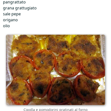
pangrattato
grana grattugiato
sale pepe
origano
olio
Cipolla e pomodorini gratinati al forno