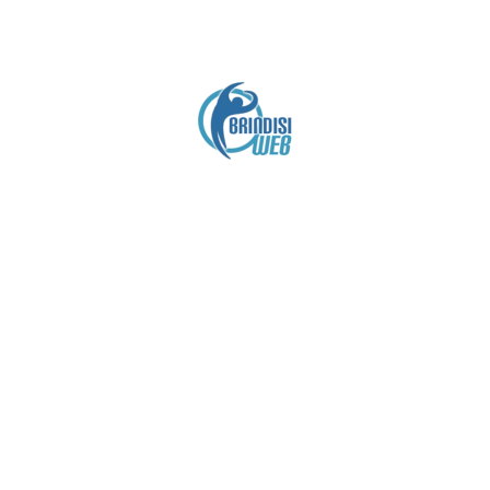
Crediti
Copyright brindisiweb.it
- Tutti i diritti riservati
Questo sito non utilizza cookie e viene aggiornato
senza alcuna periodicità (
Disclaimer
).
Contatto:
brindisiweb@gmail.com