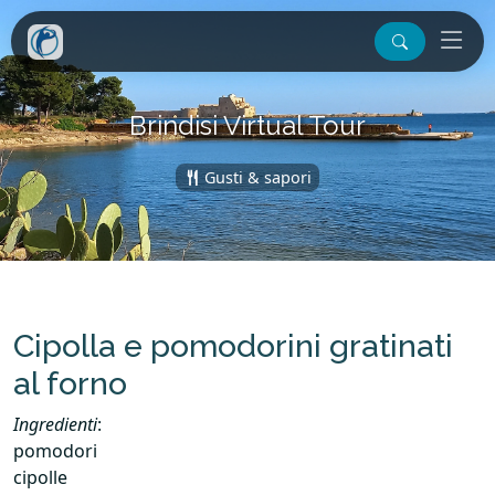
Brindisi Virtual Tour
Gusti & sapori
Cipolla e pomodorini gratinati
al forno
Ingredienti
:
pomodori
cipolle