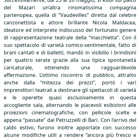
Successivamente, dal 23 al 26 maggio, si esibì sul palco
del Mazari un’altra rinomatissima compagnia
partenopea, quella di “Vaudevilles” diretta dal celebre
canzonettista e attore brillante Nicola Maldacea,
ideatore ed interprete indiscusso del fortunato genere
di rappresentazione teatrale della “macchietta”. Con il
suo spettacolo di varietà comico-sentimentale, fatto di
brani cantati e di balletti, mandò in visibilio i brindisini
per quattro serate grazie alla sua tipica spontaneità
caricaturale, ottenendo una ragguardevole
affermazione. L’ottimo riscontro di pubblico, attratto
anche dalla “mitezza dei prezzi”, portò i vari
imprenditori teatrali a destinare gli spettacoli di varietà
e le operette quasi esclusivamente in questa
accogliente sala, alternando le piacevoli esibizioni alle
proiezioni cinematografiche, con pellicole scelte e
appena “passate” dal Petruzzelli di Bari. Con l’arrivo del
caldo estivo, furono inoltre apportate con successo
alcune modifiche utili a rendere “ancora più fresco e