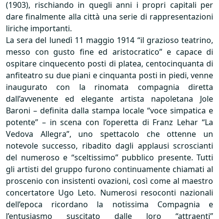
(1903), rischiando in quegli anni i propri capitali per
dare finalmente alla città una serie di rappresentazioni
liriche importanti.
La sera del lunedì 11 maggio 1914 “il grazioso teatrino,
messo con gusto fine ed aristocratico” e capace di
ospitare cinquecento posti di platea, centocinquanta di
anfiteatro su due piani e cinquanta posti in piedi, venne
inaugurato con la rinomata compagnia diretta
dall’avvenente ed elegante artista napoletana Jole
Baroni – definita dalla stampa locale “voce simpatica e
potente” – in scena con l’operetta di Franz Lehar “La
Vedova Allegra”, uno spettacolo che ottenne un
notevole successo, ribadito dagli applausi scroscianti
del numeroso e “sceltissimo” pubblico presente. Tutti
gli artisti del gruppo furono continuamente chiamati al
proscenio con insistenti ovazioni, così come al maestro
concertatore Ugo Leto. Numerosi resoconti nazionali
dell’epoca ricordano la notissima Compagnia e
l’entusiasmo suscitato dalle loro “attraenti”