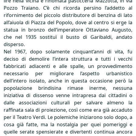
lire nella vicina e rinomata pasticceria Mazzotta, in via
Pozzo Traiano. C’è chi ricorda persino l’addetto al
rifornimento del piccolo distributore di benzina di lato
all’aiuola di Piazza del Popolo, dove al centro si erge la
statua in bronzo dell’imperatore Ottaviano Augusto,
che nel 1935 sostituì il busto di Garibaldi, andato
disperso.
Nel 1967, dopo solamente cinquant’anni di vita, fu
deciso di demolire l’intera struttura e tutti i vecchi
fabbricati adiacenti e alle spalle, un provvedimento
necessario per migliorare l’aspetto urbanistico
dell’intero isolato, anche in questa occasione però la
popolazione brindisina rimase inerme, nessuna
iniziativa di dissenso venne intrapresa dai cittadini o
dalle associazioni culturali per salvare almeno la
raffinata sala di proiezione, così come era già accaduto
per il Teatro Verdi. Le polemiche iniziarono solo dopo, a
cosa già fatte, ma la nostalgia per quei pomeriggi e
quelle serate spensierate e divertenti continua ancora