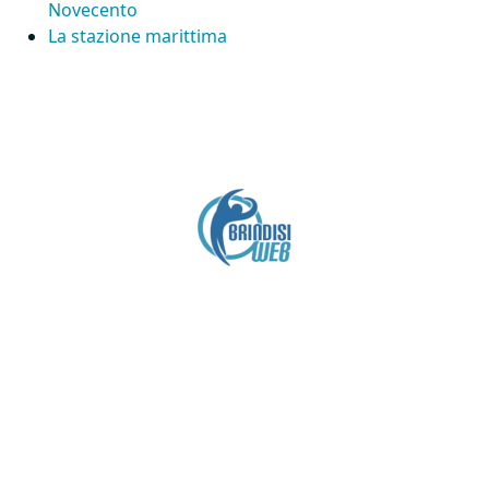
Novecento
La stazione marittima
Crediti
Copyright brindisiweb.it
- Tutti i diritti riservati
Questo sito non utilizza cookie e viene aggiornato
senza alcuna periodicità (
Disclaimer
).
Contatto:
brindisiweb@gmail.com