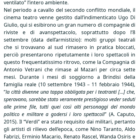
ventilato” l’intero ambiente.
Nel periodo a cavallo del secondo conflitto mondiale, il
cinema teatro venne gestito dall’indimenticato Ugo Di
Giulio, qui si esibirono un gran numero di compagnie di
riviste e di avanspettacolo, soprattutto dopo l’8
settembre (data dell’armistizio): molti gruppi teatrali
che si trovavano al sud rimasero in pratica bloccati,
perciò presentarono ripetutamente i loro spettacoli in
questo frequentatissimo ritrovo, come la Compagnia di
Antonio Vetrani che rimase al Mazari per circa sette
mesi. Durante i mesi di soggiorno a Brindisi della
famiglia reale (10 settembre 1943 – 11 febbraio 1944),
“
la città divenne una tappa obbligata per i teatranti […] che,
speravano, sarebbe stato veramente prestigioso veder seduti
alle prime file, tutti quei così alti personaggi del mondo
politico e militare a godersi i loro spettacoli
” (A. Caputo,
2015). Il “Verdi” era stato requisito dai militari, pertanto
gli artisti di rilievo dell’epoca, come Nino Taranto, Aldo
Fabrizi, Erminio Macario, Renato Rascel, Wanda Osiris e