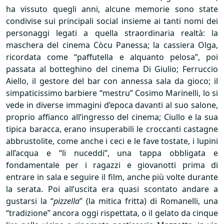
ha vissuto quegli anni, alcune memorie sono state
condivise sui principali social insieme ai tanti nomi dei
personaggi legati a quella straordinaria realtà: la
maschera del cinema Còcu Panessa; la cassiera Olga,
ricordata come “paffutella e alquanto pelosa”, poi
passata al botteghino del cinema Di Giulio; Ferruccio
Aiello, il gestore del bar con annessa sala da gioco; il
simpaticissimo barbiere “mestru” Cosimo Marinelli, lo si
vede in diverse immagini d’epoca davanti al suo salone,
proprio affianco all’ingresso del cinema; Ciullo e la sua
tipica baracca, erano insuperabili le croccanti castagne
abbrustolite, come anche i ceci e le fave tostate, i lupini
all’acqua e “li nuceddi”, una tappa obbligata e
fondamentale per i ragazzi e giovanotti prima di
entrare in sala e seguire il film, anche più volte durante
la serata. Poi all’uscita era quasi scontato andare a
gustarsi la “
pizzella
” (la mitica fritta) di Romanelli, una
“tradizione” ancora oggi rispettata, o il gelato da cinque