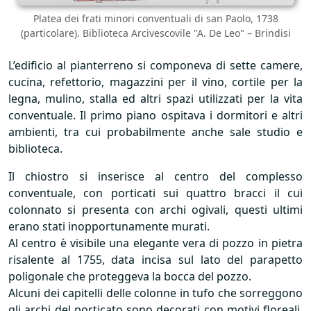
Platea dei frati minori conventuali di san Paolo, 1738
(particolare). Biblioteca Arcivescovile "A. De Leo" – Brindisi
L’edificio al pianterreno si componeva di sette camere,
cucina, refettorio, magazzini per il vino, cortile per la
legna, mulino, stalla ed altri spazi utilizzati per la vita
conventuale. Il primo piano ospitava i dormitori e altri
ambienti, tra cui probabilmente anche sale studio e
biblioteca.
Il chiostro si inserisce al centro del complesso
conventuale, con porticati sui quattro bracci il cui
colonnato si presenta con archi ogivali, questi ultimi
erano stati inopportunamente murati.
Al centro è visibile una elegante vera di pozzo in pietra
risalente al 1755, data incisa sul lato del parapetto
poligonale che proteggeva la bocca del pozzo.
Alcuni dei capitelli delle colonne in tufo che sorreggono
gli archi del porticato sono decorati con motivi floreali,