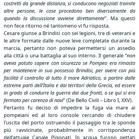
costretti da grande distanza, si conducono negoziati tramite
altre persone, le cose procedono ben diversamente da
quando la discussione avviene direttamente
”. Ma questi
non fece ritorno né tantomeno vi fu risposta.
Cesare giunse a Brindisi con sei legioni, tre di veterani e
le altre formate dalle nuove leve completate durante la
marcia, pertanto non poteva permettersi un assedio
alla città o una battaglia al suo interno. Il generale “
non
aveva potuto sapere con sicurezza se Pompeo era rimasto
per mantenere in suo possesso Brindisi, per avere con più
facilità il controllo di tutto il mare Adriatico, a partire dalle
estreme parti dell’Italia e dai territori della Grecia, ed essere
in grado di condurre la guerra dai due fronti, o se qui si era
fermato per carenza di navi
” (De Bello Civili – Libro I,
XXV
).
Pertanto fu deciso di impedire la fuga via mare ai
pompeiani ed al loro console cercando di chiudere
l’uscita del porto ostruendo il passaggio tra le sponde
più ravvicinate, probabilmente in corrispondenza
dell’attuale Canale Pigonati. In acqua furono gettati