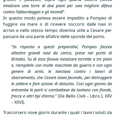
innalzare una torre di due piani per una migliore difesa
contro l’abbordaggio e gli incendi
”.
In questo modo poteva essere impedito a Pompeo di
fuggire via mare o di ricevere soccorsi dalle navi in
arrivo e nello stesso tempo diveniva utile a Cesare per
passare da una parte all’altre delle sponde del porto.
“
In risposta a questi preparativi, Pompeo faceva
allestire grandi navi da carico, prese nel porto di
Brindisi. Su di esse faceva innalzare torrette a tre piani
e, riempitele con molte macchine da guerra e con ogni
genere di armi, le lanciava contro i lavori di
sbarramento, che Cesare stava facendo, per distruggere
le zattere e fare azione di disturbo. Così ogni giorno da
entrambe le parti si combatteva da lontano con fionde,
frecce e altri tipi d’arma
.” (De Bello Civili – Libro I,
XXV
–
XXVI
).
Trascorsero nove giorni durante i quali i lavori voluti da