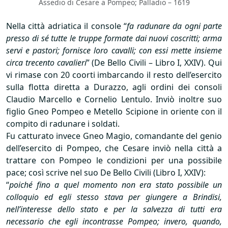
Assedio di Cesare a Pompeo; Palladio – 1619
Nella città adriatica il console “
fa radunare da ogni parte
presso di sé tutte le truppe formate dai nuovi coscritti; arma
servi e pastori; fornisce loro cavalli; con essi mette insieme
circa trecento cavalieri
” (De Bello Civili – Libro I,
XXIV
). Qui
vi rimase con 20 coorti imbarcando il resto dell’esercito
sulla flotta diretta a Durazzo, agli ordini dei consoli
Claudio Marcello e Cornelio Lentulo. Inviò inoltre suo
figlio Gneo Pompeo e Metello Scipione in oriente con il
compito di radunare i soldati.
Fu catturato invece Gneo Magio, comandante del genio
dell’esercito di Pompeo, che Cesare inviò nella città a
trattare con Pompeo le condizioni per una possibile
pace; così scrive nel suo De Bello Civili (Libro I,
XXIV
):
“
poiché fino a quel momento non era stato possibile un
colloquio ed egli stesso stava per giungere a Brindisi,
nell’interesse dello stato e per la salvezza di tutti era
necessario che egli incontrasse Pompeo; invero, quando,