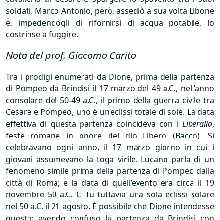
soldati. Marco Antonio, però, assediò a sua volta Libone
e, impedendogli di rifornirsi di acqua potabile, lo
costrinse a fuggire.
Nota del prof. Giacomo Carito
Tra i prodigi enumerati da Dione, prima della partenza
di Pompeo da Brindisi il 17 marzo del 49 a.C., nell’anno
consolare del 50-49 a.C., il primo della guerra civile tra
Cesare e Pompeo, uno è un’eclissi totale di sole. La data
effettiva di questa partenza coincideva con i
Liberalia
,
feste romane in onore del dio Libero (Bacco). Si
celebravano ogni anno, il 17 marzo giorno in cui i
giovani assumevano la toga virile. Lucano parla di un
fenomeno simile prima della partenza di Pompeo dalla
città di Roma; e la data di quell’evento era circa il 19
novembre 50 a.C. Ci fu tuttavia una sola eclissi solare
nel 50 a.C. il 21 agosto. È possibile che Dione intendesse
questo; avendo confuso la partenza da Brindisi con