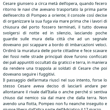
Cesare giunsero a circa metà dell’opera, quando fecero
ritorno le navi che avevano trasportato la prima parte
dell’esercito di Pompeo a oriente; il console così decise
di organizzare la sua fuga via mare prima che i lavori di
chiusura del porto fossero terminati, il tutto doveva
svolgersi di notte ed in silenzio, lasciando poche
guardie sulle mura della città che ad un segnale
dovevano poi scappare a bordo di imbarcazioni veloci.
Ordinò la muratura delle porte cittadine e fece scavare
dei fossi nelle strade principali dove furono conficcati
dei pali appuntiti occultati da graticci e terra, in maniera
da rendere una trappola ai soldati di Cesare che poi
dovevano seguire i fuggitivi.
Il passaggio dell’armata riuscì nel suo intento, forse lo
stesso Cesare aveva deciso di lasciarli andare per
allontanare il rivale dall’Italia o anche perché si sentiva
chiuso dal nemico sia dal mare che dalla terra. Non
avendo una flotta, Pompeo non fu neanche inseguito e
giunse libero dall’altra parte dell’Adriatico il 17 marzo.