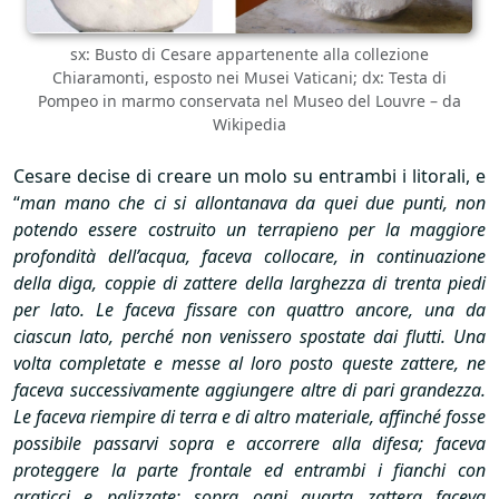
sx: Busto di Cesare appartenente alla collezione
Chiaramonti, esposto nei Musei Vaticani; dx: Testa di
Pompeo in marmo conservata nel Museo del Louvre – da
Wikipedia
Cesare decise di creare un molo su entrambi i litorali, e
“
man mano che ci si allontanava da quei due punti, non
potendo essere costruito un terrapieno per la maggiore
profondità dell’acqua, faceva collocare, in continuazione
della diga, coppie di zattere della larghezza di trenta piedi
per lato. Le faceva fissare con quattro ancore, una da
ciascun lato, perché non venissero spostate dai flutti. Una
volta completate e messe al loro posto queste zattere, ne
faceva successivamente aggiungere altre di pari grandezza.
Le faceva riempire di terra e di altro materiale, affinché fosse
possibile passarvi sopra e accorrere alla difesa; faceva
proteggere la parte frontale ed entrambi i fianchi con
graticci e palizzate; sopra ogni quarta zattera faceva