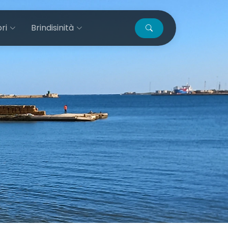
ri
Brindisinità