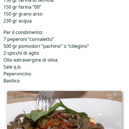
150 gr farina di semola
150 gr farina “00”
150 gr grano arso
230 gr acqua
Per il condimento:
7 peperoni “cornaletto”
500 gr pomodori “pachino” o “ciliegino”
2 spicchi di aglio
Olio extravergine di oliva
Sale q.b.
Peperoncino
Basilico