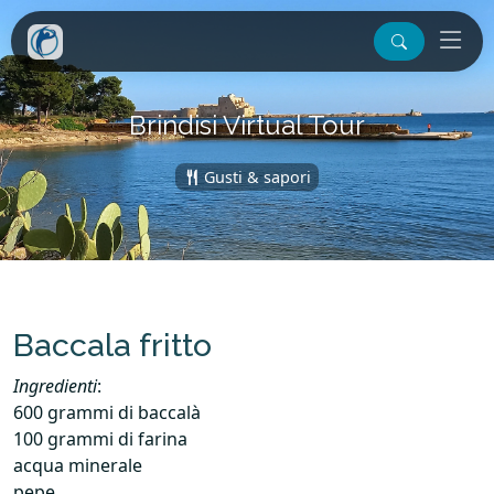
Brindisi Virtual Tour
Gusti & sapori
Baccala fritto
Ingredienti
:
600 grammi di baccalà
100 grammi di farina
acqua minerale
pepe