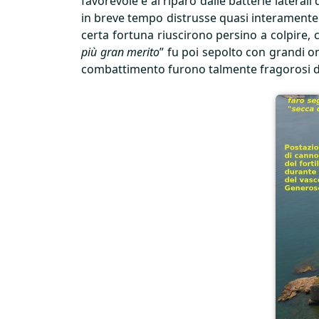
favorevole e al riparo dalle batterie lateral
in breve tempo distrusse quasi interamente il
certa fortuna riuscirono persino a colpire, c
più gran merito
” fu poi sepolto con grandi o
combattimento furono talmente fragorosi d