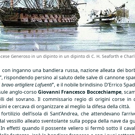
ancese Generoso in un dipinto in un dipinto di C. H. Seaforth e Cha
con inganno una bandiera russa, nazione alleata dei borbo
no”, rispondendo persino al saluto delle salve di cannone spa
l bravo artigliere Lafuenti
”, e il nobile brindisino D’Errico Sp
esule anglo-corso
Giovanni Francesco Boccechiampe
, scam
elli del sovrano. Il commissario regio di origini corse i
isini e cercava di organizzare al meglio la difesa della città.
fortilizio dell’isola di Sant’Andrea, che attendevano l’arriv
l vessillo alleato sventolante sulla poppa della nave da gue
 effetti quando il possente veliero si fermò sotto il caval