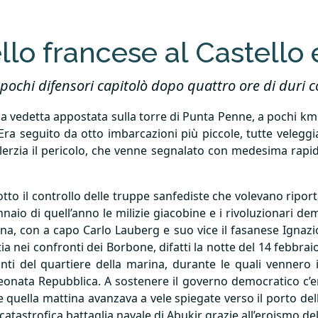
llo francese al Castello 
ei pochi difensori capitolò dopo quattro ore di duri
la vedetta appostata sulla torre di Punta Penne, a pochi km 
Era seguito da otto imbarcazioni più piccole, tutte veleggi
erzia il pericolo, che venne segnalato con medesima rapidit
tto il controllo delle truppe sanfediste che volevano riport
io di quell’anno le milizie giacobine e i rivoluzionari dem
, con a capo Carlo Lauberg e suo vice il fasanese Ignazio C
a nei confronti dei Borbone, difatti la notte del 14 febbrai
anti del quartiere della marina, durante le quali vennero
a neonata Repubblica. A sostenere il governo democratico c’e
quella mattina avanzava a vele spiegate verso il porto dell
 catastrofica battaglia navale di Abukir grazie all’eroismo d