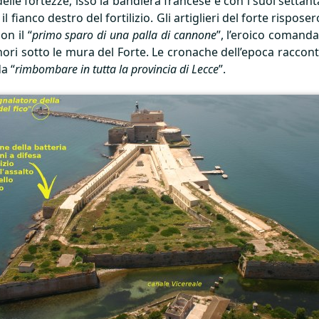
i delle fortezze, issò la bandiera francese e con i suoi sett
 fianco destro del fortilizio. Gli artiglieri del forte risp
on il “
primo sparo di una palla di cannone
”, l’eroico comanda
nori sotto le mura del Forte. Le cronache dell’epoca raccont
a “
rimbombare in tutta la provincia di Lecce
”.