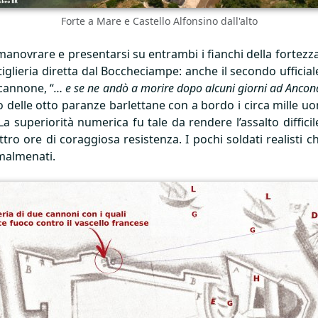
Forte a Mare e Castello Alfonsino dall'alto
manovrare e presentarsi su entrambi i fianchi della fortezza,
artiglieria diretta dal Boccheciampe: anche il secondo uffici
 cannone, “
… e se ne andò a morire dopo alcuni giorni ad Ancon
vo delle otto paranze barlettane con a bordo i circa mille 
. La superiorità numerica fu tale da rendere l’assalto diffic
ro ore di coraggiosa resistenza. I pochi soldati realisti ch
 malmenati.