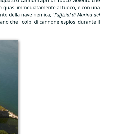
antaquattro cannoni aprì un fuoco violento che
osero quasi immediatamente al fuoco, e con una
nte della nave nemica; “
l’uffizial di Marina del
ano che i colpi di cannone esplosi durante il