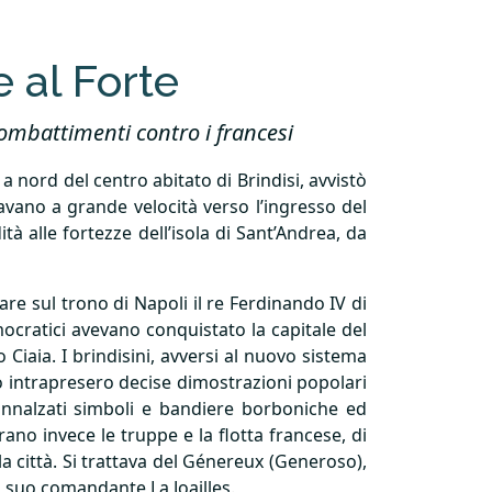
e al Forte
 combattimenti contro i francesi
a nord del centro abitato di Brindisi, avvistò
avano a grande velocità verso l’ingresso del
à alle fortezze dell’isola di Sant’Andrea, da
are sul trono di Napoli il re Ferdinando IV di
ocratici avevano conquistato la capitale del
iaia. I brindisini, avversi al nuovo sistema
o intrapresero decise dimostrazioni popolari
 innalzati simboli e bandiere borboniche ed
rano invece le truppe e la flotta francese, di
a città. Si trattava del Génereux (Generoso),
el suo comandante La Joailles.