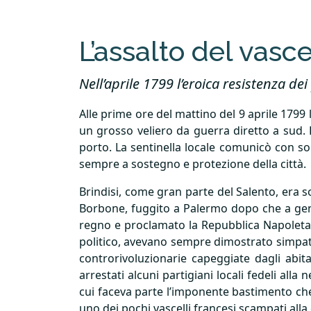
L’assalto del vasce
Nell’aprile 1799 l’eroica resistenza d
Alle prime ore del mattino del 9 aprile 1799 
un grosso veliero da guerra diretto a sud. 
porto. La sentinella locale comunicò con sol
sempre a sostegno e protezione della città.
Brindisi, come gran parte del Salento, era so
Borbone, fuggito a Palermo dopo che a genna
regno e proclamato la Repubblica Napoletana
politico, avevano sempre dimostrato simpati
controrivoluzionarie capeggiate dagli abit
arrestati alcuni partigiani locali fedeli all
cui faceva parte l’imponente bastimento che 
uno dei pochi vascelli francesi scampati alla