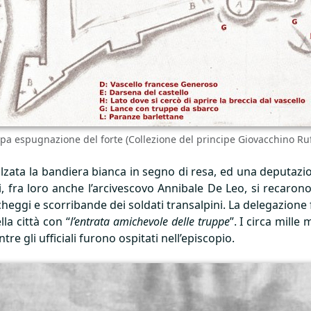
a espugnazione del forte (Collezione del principe Giovacchino Ruf
alzata la bandiera bianca in segno di resa, ed una deputaz
ali, fra loro anche l’arcivescovo Annibale De Leo, si recaro
heggi e scorribande dei soldati transalpini. La delegazione 
la città con “
l’entrata amichevole delle truppe
”. I circa mille
re gli ufficiali furono ospitati nell’episcopio.