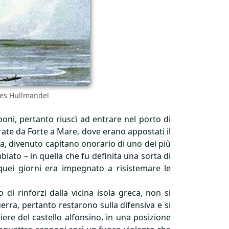
rles Hullmandel
ni, pertanto riuscì ad entrare nel porto di
rate da Forte a Mare, dove erano appostati il
ada, divenuto capitano onorario di uno dei più
biato – in quella che fu definita una sorta di
n quei giorni era impegnato a risistemare le
o di rinforzi dalla vicina isola greca, non si
rra, pertanto restarono sulla difensiva e si
iere del castello alfonsino, in una posizione