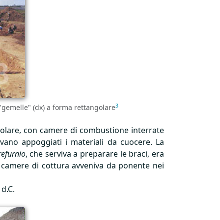
3
 "gemelle" (dx) a forma rettangolare
rcolare, con camere di combustione interrate
nivano appoggiati i materiali da cuocere. La
refurnio
, che serviva a preparare le braci, era
le camere di cottura avveniva da ponente nei
 d.C.