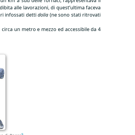
 un km a sud delle fornaci, rappresentava il
dibita alle lavorazioni, di quest’ultima faceva
ri infossati detti
dolia
(ne sono stati ritrovati
a circa un metro e mezzo ed accessibile da 4
9