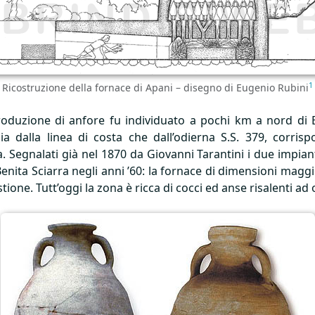
1
Ricostruzione della fornace di Apani – disegno di Eugenio Rubini
oduzione di anfore fu individuato a pochi km a nord di Br
a dalla linea di costa che dall’odierna S.S. 379, corris
. Segnalati già nel 1870 da Giovanni Tarantini i due impiant
Benita Sciarra negli anni ’60: la fornace di dimensioni mag
ne. Tutt’oggi la zona è ricca di cocci ed anse risalenti ad ol