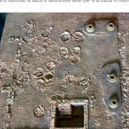
a di Giancola, la vasca di lavorazione delle uve
e la statua in mar